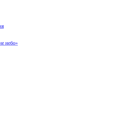
ня
не небо»