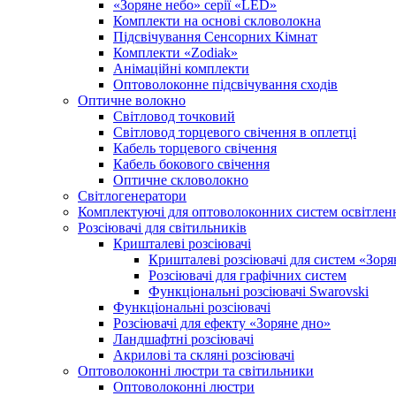
«Зоряне небо» серії «LED»
Комплекти на основі скловолокна
Підсвічування Сенсорних Кімнат
Комплекти «Zodiak»
Анімаційні комплекти
Оптоволоконне підсвічування сходів
Оптичне волокно
Світловод точковий
Світловод торцевого свічення в оплетці
Кабель торцевого свічення
Кабель бокового свічення
Оптичне скловолокно
Світлогенератори
Комплектуючі для оптоволоконних систем освітлен
Розсіювачі для світильників
Кришталеві розсіювачі
Кришталеві розсіювачі для систем «Зоря
Розсіювачі для графічних систем
Функціональні розсіювачі Swarovski
Функціональні розсіювачі
Розсіювачі для ефекту «Зоряне дно»
Ландшафтні розсіювачі
Акрилові та скляні розсіювачі
Оптоволоконні люстри та світильники
Оптоволоконні люстри