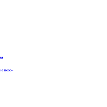
ня
не небо»