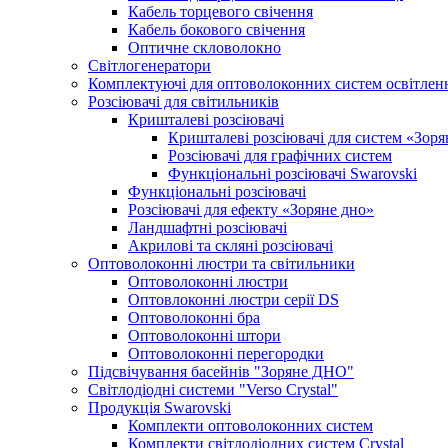
Кабель торцевого свічення
Кабель бокового свічення
Оптичне скловолокно
Світлогенератори
Комплектуючі для оптоволоконних систем освітлен
Розсіювачі для світильників
Кришталеві розсіювачі
Кришталеві розсіювачі для систем «Зоря
Розсіювачі для графічних систем
Функціональні розсіювачі Swarovski
Функціональні розсіювачі
Розсіювачі для ефекту «Зоряне дно»
Ландшафтні розсіювачі
Акрилові та скляні розсіювачі
Оптоволоконні люстри та світильники
Оптоволоконні люстри
Оптовлоконні люстри серії DS
Оптоволоконні бра
Оптоволоконні штори
Оптоволоконні перегородки
Підсвічування басейнів "Зоряне ДНО"
Світлодіодні системи "Verso Crystal"
Продукція Swarovski
Комплекти оптоволоконних систем
Комплекти світлодіодних систем Crystal