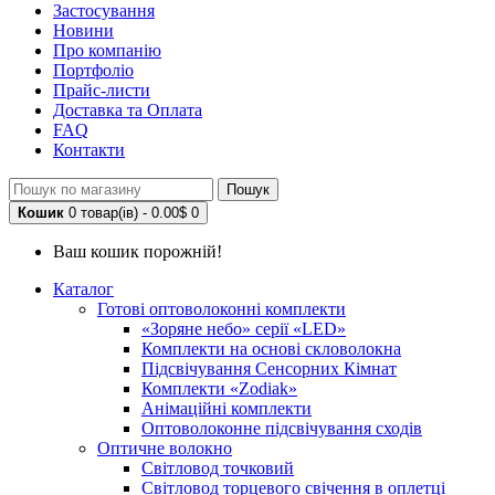
Застосування
Новини
Про компанію
Портфоліо
Прайс-листи
Доставка та Оплата
FAQ
Контакти
Пошук
Кошик
0 товар(ів) - 0.00$
0
Ваш кошик порожній!
Каталог
Готові оптоволоконні комплекти
«Зоряне небо» серії «LED»
Комплекти на основі скловолокна
Підсвічування Сенсорних Кімнат
Комплекти «Zodiak»
Анімаційні комплекти
Оптоволоконне підсвічування сходів
Оптичне волокно
Світловод точковий
Світловод торцевого свічення в оплетці