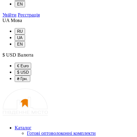
EN
Увійти
Реєстрація
UA
Мова
RU
UA
EN
$ USD
Валюта
€ Euro
$ USD
₴ Грн.
Каталог
Готові оптоволоконні комплекти