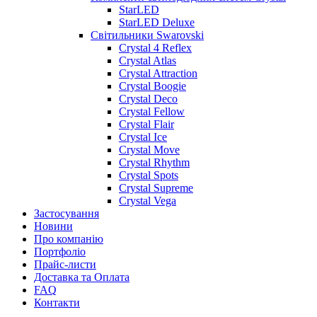
StarLED
StarLED Deluxe
Світильники Swarovski
Crystal 4 Reflex
Crystal Atlas
Crystal Attraction
Crystal Boogie
Crystal Deco
Crystal Fellow
Crystal Flair
Crystal Ice
Crystal Move
Crystal Rhythm
Crystal Spots
Crystal Supreme
Crystal Vega
Застосування
Новини
Про компанію
Портфоліо
Прайс-листи
Доставка та Оплата
FAQ
Контакти