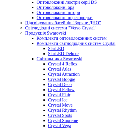
Оптовлоконні люстри серії DS
Оптоволоконні бра
Оптоволоконні штори
Оптоволоконні перегородки
Підсвічування басейнів "Зоряне ДНО"
Світлодіодні системи "Verso Crystal"
Продукція Swarovski
Комплекти оптоволоконних систем
Комплекти світлодіодних систем Crystal
StarLED
StarLED Deluxe
Світильники Swarovski
Crystal 4 Reflex
Crystal Atlas
Crystal Attraction
Crystal Boogie
Crystal Deco
Crystal Fellow
Crystal Flair
Crystal Ice
Crystal Move
Crystal Rhythm
Crystal Spots
Crystal Supreme
Crystal Vega