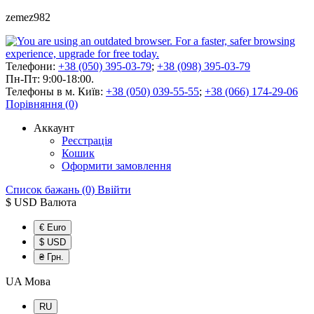
zemez982
Телефони:
+38 (050) 395-03-79
;
+38 (098) 395-03-79
Пн-Пт: 9:00-18:00.
Телефоны в м. Київ:
+38 (050) 039-55-55
;
+38 (066) 174-29-06
Порівняння (0)
Аккаунт
Реєстрація
Кошик
Оформити замовлення
Список бажань (0)
Ввійти
$ USD
Валюта
€ Euro
$ USD
₴ Грн.
UA
Мова
RU