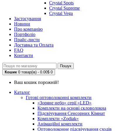
Crystal Spots
Crystal Supreme
Crystal Vega
Застосування
Новини
Про компанію
Портфоліо
Прайс-листи
Доставка та Оплата
FAQ
Контакти
Пошук
Кошик
0 товар(ів) - 0.00$
0
Ваш кошик порожній!
Каталог
Готові оптоволоконні комплекти
«Зоряне небо» серії «LED»
Комплекти на основі скловолокна
Підсвічування Сенсорних Кімнат
Комплекти «Zodiak»
Анімаційні комплекти
Оптоволоконне підсвічування сходів