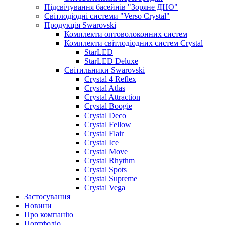
Підсвічування басейнів "Зоряне ДНО"
Світлодіодні системи "Verso Crystal"
Продукція Swarovski
Комплекти оптоволоконних систем
Комплекти світлодіодних систем Crystal
StarLED
StarLED Deluxe
Світильники Swarovski
Crystal 4 Reflex
Crystal Atlas
Crystal Attraction
Crystal Boogie
Crystal Deco
Crystal Fellow
Crystal Flair
Crystal Ice
Crystal Move
Crystal Rhythm
Crystal Spots
Crystal Supreme
Crystal Vega
Застосування
Новини
Про компанію
Портфоліо