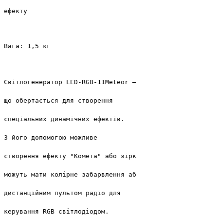
ефекту 

Вага: 1,5 кг
Світлогенератор LED-RGB-11Meteor – цікавий поєднанням R
що обертається для створення 
спеціальних динамічних ефектів. 
З його допомогою можливе 
створення ефекту "Комета" або зірки, що падають з оптич
можуть мати колірне забарвлення або зміну кольору... Мо
дистанційним пультом радіо для 
керування RGB світлодіодом.