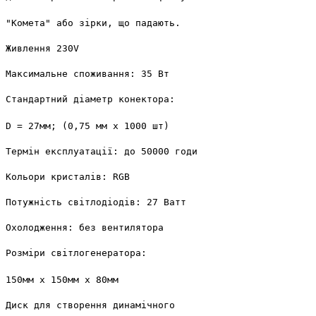
"Комета" або зірки, що падають.

Живлення 230V

Максимальне споживання: 35 Вт

Стандартний діаметр конектора: 
D = 27мм; (0,75 мм x 1000 шт)

Термін експлуатації: до 50000 годин

Кольори кристалів: RGB

Потужність світлодіодів: 27 Ватт

Охолодження: без вентилятора

Розміри світлогенератора: 
150мм х 150мм х 80мм

Диск для створення динамічного 