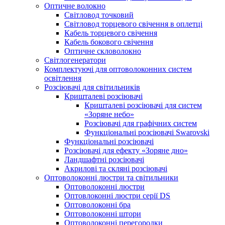
Оптичне волокно
Світловод точковий
Світловод торцевого свічення в оплетці
Кабель торцевого свічення
Кабель бокового свічення
Оптичне скловолокно
Світлогенератори
Комплектуючі для оптоволоконних систем
освітлення
Розсіювачі для світильників
Кришталеві розсіювачі
Кришталеві розсіювачі для систем
«Зоряне небо»
Розсіювачі для графічних систем
Функціональні розсіювачі Swarovski
Функціональні розсіювачі
Розсіювачі для ефекту «Зоряне дно»
Ландшафтні розсіювачі
Акрилові та скляні розсіювачі
Оптоволоконні люстри та світильники
Оптоволоконні люстри
Оптовлоконні люстри серії DS
Оптоволоконні бра
Оптоволоконні штори
Оптоволоконні перегородки