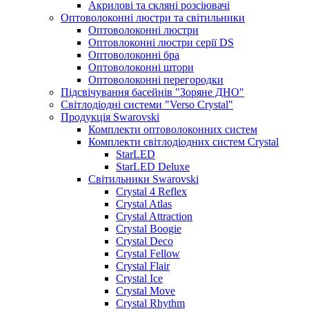
Акрилові та скляні розсіювачі
Оптоволоконні люстри та світильники
Оптоволоконні люстри
Оптовлоконні люстри серії DS
Оптоволоконні бра
Оптоволоконні штори
Оптоволоконні перегородки
Підсвічування басейнів "Зоряне ДНО"
Світлодіодні системи "Verso Crystal"
Продукція Swarovski
Комплекти оптоволоконних систем
Комплекти світлодіодних систем Crystal
StarLED
StarLED Deluxe
Світильники Swarovski
Crystal 4 Reflex
Crystal Atlas
Crystal Attraction
Crystal Boogie
Crystal Deco
Crystal Fellow
Crystal Flair
Crystal Ice
Crystal Move
Crystal Rhythm