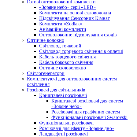
Готові оптоволоконні комплекти
«Зоряне небо» серії «LED»
Комплекти на основі скловолокна
Підсвічування Сенсорних Кімнат
Комплекти «Zodiak»
Анімаційні комплекти
Оптоволоконне підсвічування сходів
Оптичне волокно
Світловод точковий
Світловод торцевого свічення в оплетці
Кабель торцевого свічення
Кабель бокового свічення
Оптичне скловолокно
Світлогенератори
Комплектуючі для оптоволоконних систем
освітлення
Розсіювачі для світильників
Кришталеві розсіювачі
Кришталеві розсіювачі для систем
«Зоряне небо»
Розсіювачі для графічних систем
Функціональні розсіювачі Swarovski
Функціональні розсіювачі
Розсіювачі для ефекту «Зоряне дно»
Ландшафтні розсіювачі