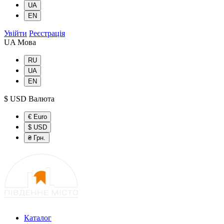
UA
EN
Увійти
Реєстрація
UA
Мова
RU
UA
EN
$ USD
Валюта
€ Euro
$ USD
₴ Грн.
Каталог