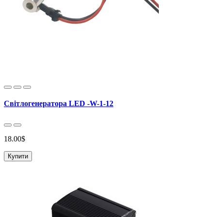
Світлогенератора LED -W-1-12
18.00$
Купити