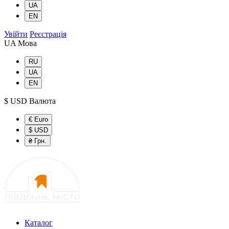
UA
EN
Увійти
Реєстрація
UA
Мова
RU
UA
EN
$ USD
Валюта
€ Euro
$ USD
₴ Грн.
Каталог