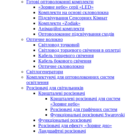
Готові оптоволоконні комплекти
«Зоряне небо» серії «LED»
Комплекти на основі скловолокна
Підсвічування Сенсорних Кімнат
Комплекти «Zodiak»
Анімаційні комплекти
Оптоволоконне підсвічування сходів
Оптичне волокно
Світловод точковий
Світловод торцевого свічення в оплетці
Кабель торцевого свічення
Кабель бокового свічення
Оптичне скловолокно
Світлогенератори
Комплектуючі для оптоволоконних систем
освітлення
Розсіювачі для світильників
Кришталеві розсіювачі
Кришталеві розсіювачі для систем
«Зоряне небо»
Розсіювачі для графічних систем
Функціональні розсіювачі Swarovski
Функціональні розсіювачі
Розсіювачі для ефекту «Зоряне дно»
Ландшафтні розсіювачі