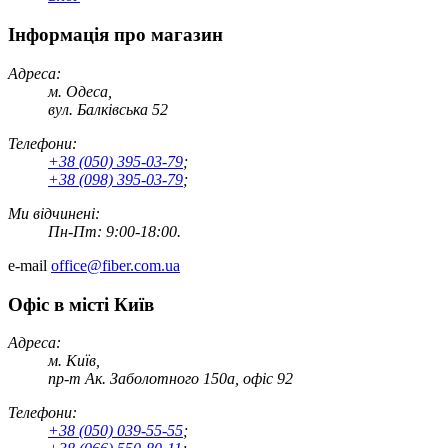
Інформація про магазин
Адреса:
м. Одеса,
вул. Балківська 52
Телефони:
+38 (050) 395-03-79
;
+38 (098) 395-03-79
;
Ми відчинені:
Пн-Пт: 9:00-18:00.
e-mail
office@fiber.com.ua
Офіс в місті Київ
Адреса:
м. Київ,
пр-т Ак. Заболотного 150а, офіс 92
Телефони:
+38 (050) 039-55-55
;