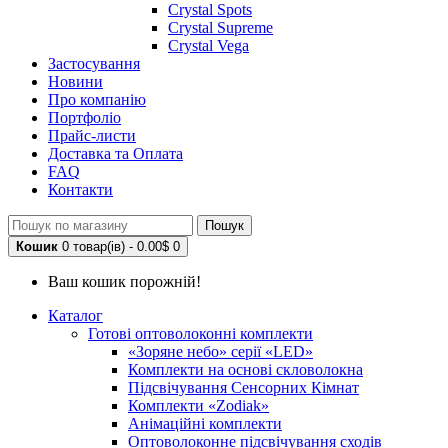
Crystal Spots
Crystal Supreme
Crystal Vega
Застосування
Новини
Про компанію
Портфоліо
Прайс-листи
Доставка та Оплата
FAQ
Контакти
Пошук
Кошик
0 товар(ів) - 0.00$
0
Ваш кошик порожній!
Каталог
Готові оптоволоконні комплекти
«Зоряне небо» серії «LED»
Комплекти на основі скловолокна
Підсвічування Сенсорних Кімнат
Комплекти «Zodiak»
Анімаційні комплекти
Оптоволоконне підсвічування сходів