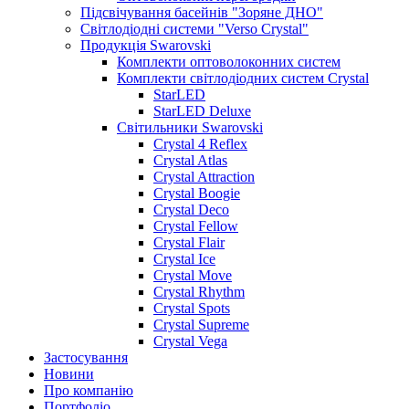
Підсвічування басейнів "Зоряне ДНО"
Світлодіодні системи "Verso Crystal"
Продукція Swarovski
Комплекти оптоволоконних систем
Комплекти світлодіодних систем Crystal
StarLED
StarLED Deluxe
Світильники Swarovski
Crystal 4 Reflex
Crystal Atlas
Crystal Attraction
Crystal Boogie
Crystal Deco
Crystal Fellow
Crystal Flair
Crystal Ice
Crystal Move
Crystal Rhythm
Crystal Spots
Crystal Supreme
Crystal Vega
Застосування
Новини
Про компанію
Портфоліо