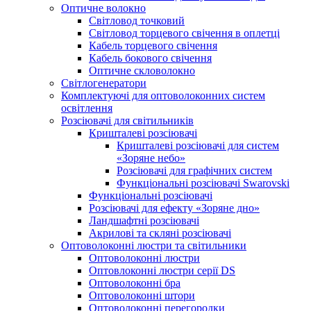
Оптичне волокно
Світловод точковий
Світловод торцевого свічення в оплетці
Кабель торцевого свічення
Кабель бокового свічення
Оптичне скловолокно
Світлогенератори
Комплектуючі для оптоволоконних систем
освітлення
Розсіювачі для світильників
Кришталеві розсіювачі
Кришталеві розсіювачі для систем
«Зоряне небо»
Розсіювачі для графічних систем
Функціональні розсіювачі Swarovski
Функціональні розсіювачі
Розсіювачі для ефекту «Зоряне дно»
Ландшафтні розсіювачі
Акрилові та скляні розсіювачі
Оптоволоконні люстри та світильники
Оптоволоконні люстри
Оптовлоконні люстри серії DS
Оптоволоконні бра
Оптоволоконні штори
Оптоволоконні перегородки