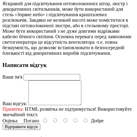
Яскравий для підсвічування оптоволоконних штор, люстр і
декоративних світильників, може бути використаний для
стель «Зоряне небо» і підсвічування кришталевих
розсіювачів. Завдяки не великий висоті може поміститися в
підставі оптоволоконної люстри, або в стельовому просторі.
Може бути використаний з не дуже довгими відрізками
кабелю бічного світіння. Основна перевага перед ламповими
светогенератора це відсутність вентилятора -т.е. повна
безшумність, що дозволяє встановлювати в безпосередній
близькості від декоративних виробів підсвічування.
Написати відгук
Ваше ім'я
Ваш відгук:
Примітка:
HTML розмітка не підтримується! Використовуйте
звичайний текст.
Оцінка
Погано
Добре
Відправити відгук