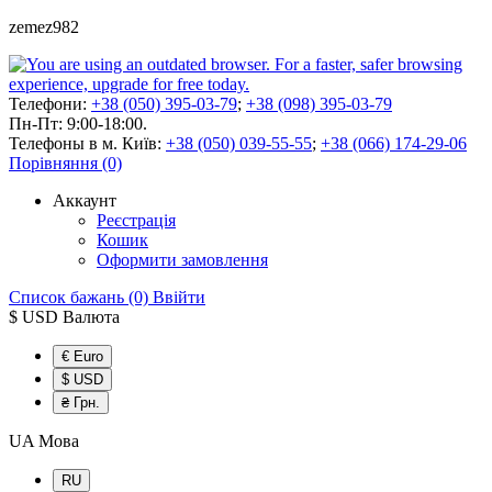
zemez982
Телефони:
+38 (050) 395-03-79
;
+38 (098) 395-03-79
Пн-Пт: 9:00-18:00.
Телефоны в м. Київ:
+38 (050) 039-55-55
;
+38 (066) 174-29-06
Порівняння (0)
Аккаунт
Реєстрація
Кошик
Оформити замовлення
Список бажань (0)
Ввійти
$ USD
Валюта
€ Euro
$ USD
₴ Грн.
UA
Мова
RU