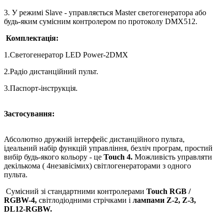
3. У режимі Slave - управляється Master светогенератора або
будь-яким сумісним контролером по протоколу DMX512.
Комплектація:
1.Светогенератор LED Power-2DMX
2.Радіо дистанційний пульт.
3.Паспорт-інструкція.
Застосування:
Абсолютно дружній інтерфейс дистанційного пульта,
ідеальний набір функцій управління, безліч програм, простий
вибір будь-якого кольору - це
Touch 4.
Можливість управляти
декількома ( 4незавісімих) світлогенераторами з одного
пульта.
Сумісний зі стандартними контролерами
Touch RGB /
RGBW-4,
світлодіодними стрічками і
лампами Z-2, Z-3,
DL12-RGBW.