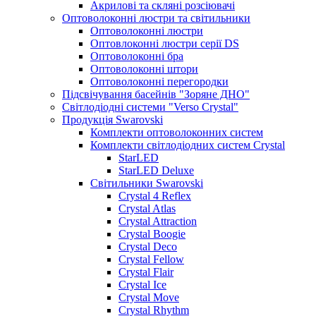
Акрилові та скляні розсіювачі
Оптоволоконні люстри та світильники
Оптоволоконні люстри
Оптовлоконні люстри серії DS
Оптоволоконні бра
Оптоволоконні штори
Оптоволоконні перегородки
Підсвічування басейнів "Зоряне ДНО"
Світлодіодні системи "Verso Crystal"
Продукція Swarovski
Комплекти оптоволоконних систем
Комплекти світлодіодних систем Crystal
StarLED
StarLED Deluxe
Світильники Swarovski
Crystal 4 Reflex
Crystal Atlas
Crystal Attraction
Crystal Boogie
Crystal Deco
Crystal Fellow
Crystal Flair
Crystal Ice
Crystal Move
Crystal Rhythm