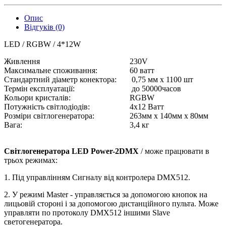
Опис
Відгуків (0)
LED / RGBW / 4*12W
Живлення
230V
Максимальне споживання:
60 ватт
Стандартний діаметр конектора:
0,75 мм x 1100 шт
Термін експлуатації:
до 50000часов
Кольори кристалів:
RGBW
Потужність світлодіодів:
4x12 Ватт
Розміри світлогенератора:
263мм x 140мм x 80мм
Вага:
3,4 кг
Світлогенератора LED Power-2DMX
/ може працювати в
трьох режимах:
1. Під управлінням Сигналу від контролера DMX512.
2. У режимі Master - управляється за допомогою кнопок на
лицьовій стороні і за допомогою дистанційного пульта. Може
управляти по протоколу DMX512 іншими Slave
светогенератора.