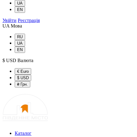
UA
EN
Увійти
Реєстрація
UA
Мова
RU
UA
EN
$ USD
Валюта
€ Euro
$ USD
₴ Грн.
Каталог