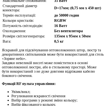
Максимальне споживання:
35 Ватт
Стандартний діаметр
D=17мм; (0,75 мм x 450 шт)
конектора:
Термін експлуатації:
до 50000 годин
Кольори кристалів:
RGBW
Потужність світлодіодів:
16 Ватт
Охолодження:
Без вентилятора
Розміри світлогенератора:
135мм х 95мм х 50мм
Вага:
0,5 кг
Яскравий для підсвічування оптоволоконних штор, люстр та
декоративних світильників може бути використаний для стель
«Зоряне небо».
Завдяки невеликій висоті може поміститися в основі
оптоволоконної люстри, або в стельовому просторі. Може
бути використаний з не дуже довгими відрізками кабелю
бокового свічення.
Функції RF пульта управління:
Увімк/викл;
Регулювання яскравості свічення
Вибір програми у режимі зміни кольору;
Вибір фіксованого кольору.