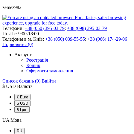
zemez982
Телефони:
+38 (050) 395-03-79
;
+38 (098) 395-03-79
Пн-Пт: 9:00-18:00.
Телефоны в м. Київ:
+38 (050) 039-55-55
;
+38 (066) 174-29-06
Порівняння (0)
Аккаунт
Реєстрація
Кошик
Оформити замовлення
Список бажань (0)
Ввійти
$ USD
Валюта
€ Euro
$ USD
₴ Грн.
UA
Мова
RU