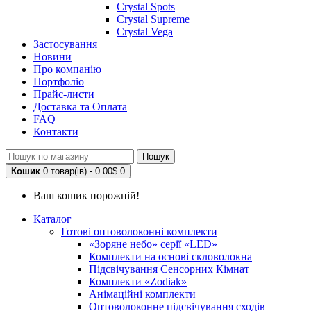
Crystal Spots
Crystal Supreme
Crystal Vega
Застосування
Новини
Про компанію
Портфоліо
Прайс-листи
Доставка та Оплата
FAQ
Контакти
Пошук
Кошик
0 товар(ів) - 0.00$
0
Ваш кошик порожній!
Каталог
Готові оптоволоконні комплекти
«Зоряне небо» серії «LED»
Комплекти на основі скловолокна
Підсвічування Сенсорних Кімнат
Комплекти «Zodiak»
Анімаційні комплекти
Оптоволоконне підсвічування сходів