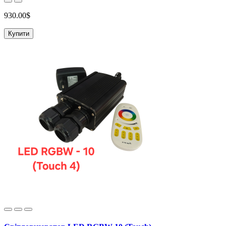
930.00$
Купити