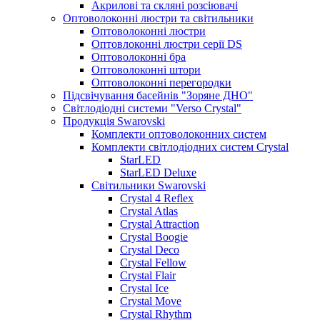
Акрилові та скляні розсіювачі
Оптоволоконні люстри та світильники
Оптоволоконні люстри
Оптовлоконні люстри серії DS
Оптоволоконні бра
Оптоволоконні штори
Оптоволоконні перегородки
Підсвічування басейнів "Зоряне ДНО"
Світлодіодні системи "Verso Crystal"
Продукція Swarovski
Комплекти оптоволоконних систем
Комплекти світлодіодних систем Crystal
StarLED
StarLED Deluxe
Світильники Swarovski
Crystal 4 Reflex
Crystal Atlas
Crystal Attraction
Crystal Boogie
Crystal Deco
Crystal Fellow
Crystal Flair
Crystal Ice
Crystal Move
Crystal Rhythm