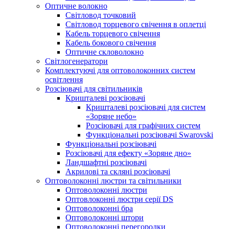
Оптичне волокно
Світловод точковий
Світловод торцевого свічення в оплетці
Кабель торцевого свічення
Кабель бокового свічення
Оптичне скловолокно
Світлогенератори
Комплектуючі для оптоволоконних систем
освітлення
Розсіювачі для світильників
Кришталеві розсіювачі
Кришталеві розсіювачі для систем
«Зоряне небо»
Розсіювачі для графічних систем
Функціональні розсіювачі Swarovski
Функціональні розсіювачі
Розсіювачі для ефекту «Зоряне дно»
Ландшафтні розсіювачі
Акрилові та скляні розсіювачі
Оптоволоконні люстри та світильники
Оптоволоконні люстри
Оптовлоконні люстри серії DS
Оптоволоконні бра
Оптоволоконні штори
Оптоволоконні перегородки