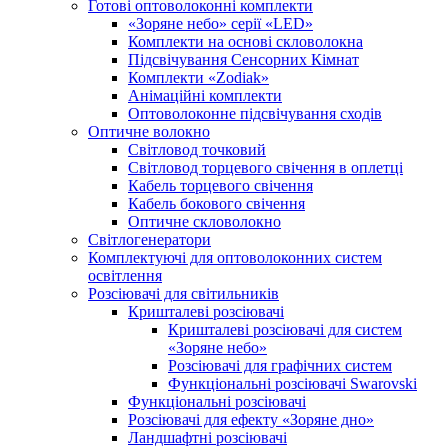
Готові оптоволоконні комплекти
«Зоряне небо» серії «LED»
Комплекти на основі скловолокна
Підсвічування Сенсорних Кімнат
Комплекти «Zodiak»
Анімаційні комплекти
Оптоволоконне підсвічування сходів
Оптичне волокно
Світловод точковий
Світловод торцевого свічення в оплетці
Кабель торцевого свічення
Кабель бокового свічення
Оптичне скловолокно
Світлогенератори
Комплектуючі для оптоволоконних систем
освітлення
Розсіювачі для світильників
Кришталеві розсіювачі
Кришталеві розсіювачі для систем
«Зоряне небо»
Розсіювачі для графічних систем
Функціональні розсіювачі Swarovski
Функціональні розсіювачі
Розсіювачі для ефекту «Зоряне дно»
Ландшафтні розсіювачі