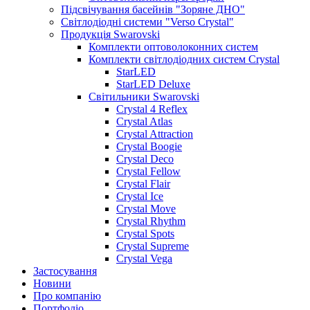
Підсвічування басейнів "Зоряне ДНО"
Світлодіодні системи "Verso Crystal"
Продукція Swarovski
Комплекти оптоволоконних систем
Комплекти світлодіодних систем Crystal
StarLED
StarLED Deluxe
Світильники Swarovski
Crystal 4 Reflex
Crystal Atlas
Crystal Attraction
Crystal Boogie
Crystal Deco
Crystal Fellow
Crystal Flair
Crystal Ice
Crystal Move
Crystal Rhythm
Crystal Spots
Crystal Supreme
Crystal Vega
Застосування
Новини
Про компанію
Портфоліо