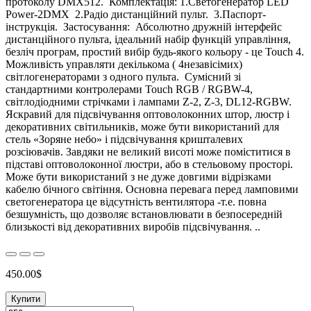
протоколу DMX512. Комплектація: 1.Светогенератор LED
Power-2DMX 2.Радіо дистанційний пульт. 3.Паспорт-
інструкція. Застосування: Абсолютно дружній інтерфейс
дистанційного пульта, ідеальний набір функцій управління,
безліч програм, простий вибір будь-якого кольору - це Touch 4.
Можливість управляти декількома ( 4незавісімих)
світлогенераторами з одного пульта. Сумісний зі
стандартними контролерами Touch RGB / RGBW-4,
світлодіодними стрічками і лампами Z-2, Z-3, DL12-RGBW.
Яскравий для підсвічування оптоволоконних штор, люстр і
декоративних світильників, може бути використаний для
стель «Зоряне небо» і підсвічування кришталевих
розсіювачів. Завдяки не великий висоті може поміститися в
підставі оптоволоконної люстри, або в стельовому просторі.
Може бути використаний з не дуже довгими відрізками
кабелю бічного світіння. Основна перевага перед ламповими
светогенератора це відсутність вентилятора -т.е. повна
безшумність, що дозволяє встановлювати в безпосередній
близькості від декоративних виробів підсвічування. ..
450.00$
Купити