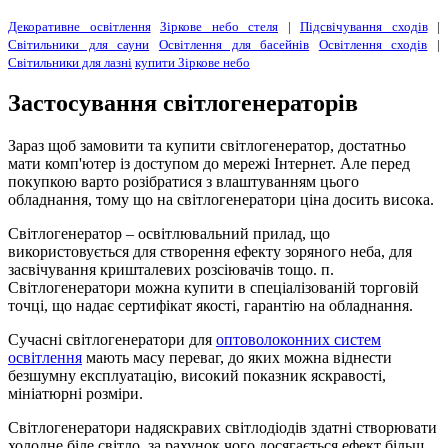
Декоративне освітлення
Зіркове небо стеля
|
Підсвічування сходів
|
Світильники для сауни
Освітлення для басейнів
Освітлення сходів
|
Світильники для лазні
купити Зіркове небо
Застосування світлогенераторів
Зараз щоб замовити та купити світлогенератор, достатньо
мати комп'ютер із доступом до мережі Інтернет. Але перед
покупкою варто розібратися з влаштуванням цього
обладнання, тому що на світлогенератори ціна досить висока.
Світлогенератор – освітлювальний прилад, що
використовується для створення ефекту зоряного неба, для
засвічування кришталевих розсіювачів тощо. п.
Світлогенератори можна купити в спеціалізованій торговій
точці, що надає сертифікат якості, гарантію на обладнання.
Сучасні світлогенератори для
оптоволоконних систем
освітлення
мають масу переваг, до яких можна віднести
безшумну експлуатацію, високий показник яскравості,
мініатюрні розміри.
Світлогенератори надяскравих світлодіодів здатні створювати
холодне біле світло, за рахунок чого досягається ефект більш