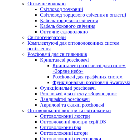
Оптичне волокно
Світловод точковий
Світловод торцевого свічення в оплетці
Кабель торцевого свічення
Кабель бокового свічення
Оптичне скловолокно
Світлогенератори
Комплектуючі для оптоволоконних систем
освітлення
Розсіювачі для світильників
Кришталеві розсіювачі
Кришталеві розсіювачі для систем
«Зоряне небо»
Розсіювачі для графічних систем
Функціональні розсіювачі Swarovski
Функціональні розсіювачі
Розсіювачі для ефекту «Зоряне дно»
Ландшафтні розсіювачі
Акрилові та скляні розсіювачі
Оптоволоконні люстри та світильники
Оптоволоконні люстри
Оптовлоконні люстри серії DS
Оптоволоконні бра
Оптоволоконні штори
Оптоволоконні перегородки