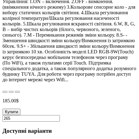
Управління: 1.ON – включення. 2.OFF - вимкнення.
(ввімкнення нічного режиму) 3.Кольорове сенсорне коло - для
вибору статичних кольорів світіння. 4.Шкала регулювання
колірної температури/Шкала регулювання насиченості
кольорів. 5.Шкала регулювання яскравості світіння. 6.W, R, G,
B – вибір чистих кольорів (білого, червоного, зеленого,
синього). 7.М - Перемикання режимів зміни кольору. 8.S- -
Зменшення швидкості зміни кольору/Вимкнення із затримкою
60сек. 9.S+ - Збільшення швидкості зміни кольору/Вимкнення
із затримкою 10 хв. Особливість моделі LED RGB-9W(Touch)
керує безпосередньо мобільним телефоном через програму
(По WiFi), а також пультами серії Touch. Підтримка
спеціального додатка, а також популярного додатка розумного
будинку TUYA. Для роботи через програму потрібен доступ
до інтернет мережі через Wifi...
185.00$
Купити
Доступні варіанти