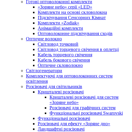
Готові оптоволоконні комплекти
«Зоряне небо» серії «LED»
Комплекти на основі скловолокна
Підсвічування Сенсорних Кімнат
Комплекти «Zodiak»
Анімаційні комплекти
Оптоволоконне підсвічування сходів
Оптичне волокно
Світловод точковий
Світловод торцевого свічення в оплетці
Кабель торцевого свічення
Кабель бокового свічення
Оптичне скловолокно
Світлогенератори
Комплектуючі для оптоволоконних систем
освітлення
Розсіювачі для світильників
Кришталеві розсіювачі
Кришталеві розсіювачі для систем
«Зоряне небо»
Розсіювачі для графічних систем
Функціональні розсіювачі Swarovski
Функціональні розсіювачі
Розсіювачі для ефекту «Зоряне дно»
Ландшафтні розсіювачі