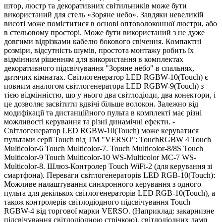
штор, люстр та декоративних світильників може бути
використаний для стель «Зоряне небо». Завдяки невеликій
висоті може поміститися в основі оптоволоконної люстри, або
в стельовому просторі. Може бути використаний з не дуже
довгими відрізками кабелю бокового свічення. Компактні
розміри, відсутність шумів, простота монтажу робить їх
відмінним рішенням для використання в комплектах
декоративного підсвічування "Зоряне небо" в спальнях,
дитячих кімнатах. Світлогенератор LED RGBW-10(Touch) є
повним аналогом світлогенератора LED RGBW-9(Touch) з
тією відмінністю, що у нього два світлодіоди, два конектори, і
це дозволяє засвітити вдвічі більше волокон. Залежно від
модифікації та дистанційного пульта в комплекті має різні
можливості керування та різні динамічні ефекти. -
Світлогенератор LED RGBW-10(Touch) може керуватися
пультами серії Touch від ТМ "VERSO": TouchRGBW 4 Touch
Multicolor-6 Touch Multicolor-7. Touch Multicolor-8/8S Touch
Multicolor-9 Touch Multicolor-10 WS-Multicolor MC-7 WS-
Multicolor-8. Шлюз-Контролер Touch WiFi-2 (для керування зі
смартфона). Переваги світлогенераторів LED RGB-10(Touch):
Можливе налаштування синхронного керування з одного
пульта для декількох світлогенераторів LED RGB-10(Touch), а
також контролерів світлодіодного підсвічування Touch
RGBW-4 від торгової марки VERSO. (Наприклад: закарнизне
підсвічування світлодіодною стрічкою), світлодіодних ламп