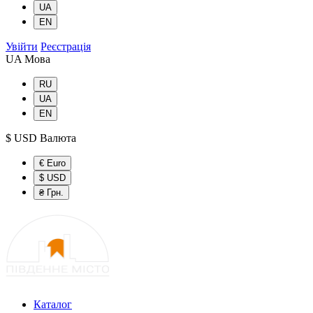
UA
EN
Увійти
Реєстрація
UA
Мова
RU
UA
EN
$ USD
Валюта
€ Euro
$ USD
₴ Грн.
Каталог