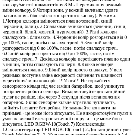
кольору/миготіння/миготіння 8.М - Перемикання режимів
зміни кольору. 9.Чотири зони, у кожній вкл/выкл (довге
натискання - біле світло конкретного каналу). Режими:
1.Чотири кольори змінюються плавно/зелений, синій,
червоний, білий). 2.Спалахами змінюються (зелений, синій,
червоний, білий, жовтий, пурпуровий). 3.Різні кольори
спалахують і блимають. 4.Червоний колір розгорається від 0
до 100%, гасне, потім спалахує тричі. 5.Зелений колір
розгоряється від 0 до 100%, гасне, потім спалахує тричі.
6.Синій колір розгоряється від 0 до 100%, гасне, потім
спалахує тричі. 7. Декілька кольорів перетікають плавно один
в інший, потім спалахують по черзі. 8.Кілька кольорів
змінюються плавно. 9.Білий колір просто спалахує. У всіх
режимах доступна зміна яскравості свічення та швидкості
мерехтіння/зміни кольорів. !!!Увага!!! Не торкайтеся
сенсорного кільця під час заміни батарейок, щоб уникнути
погіршення роботи сенсора. Використовуйте дистанційний
пульт не раніше, ніж через 3 секунди після встановлення
батарейок. Якщо сенсорне кільце втратило чутливість,
вийміть і вставте батарейки. Не замикайте контакти на
приймачі - це може його зіпсувати. Не використовуйте пульт в
умовах високої електростатичної напруги – це може його
зіпсувати. LED RGBW-10(Touch 7) Комплектація:
1.Світлогенератор LED RGB-10(Touch) 2.Дистанційний пульт
Touch Multicolor-7 . 3. Живлення пульта: батарейки тип ААА -