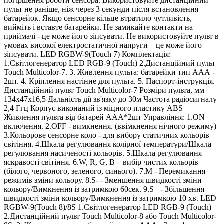
погіршення роботи сенсора. Використовуйте дистанційний
пульт не раніше, ніж через 3 секунди після встановлення
батарейок. Якщо сенсорне кільце втратило чутливість,
вийміть і вставте батарейки. Не замикайте контакти на
приймачі - це може його зіпсувати. Не використовуйте пульт в
умовах високої електростатичної напруги – це може його
зіпсувати. LED RGBW-9(Touch 7) Комплектація:
1.Світлогенератор LED RGB-9 (Touch) 2.Дистанційний пульт
Touch Multicolor-7. 3. Живлення пульта: батарейки тип ААА -
2шт. 4. Кріплення настінне для пульта. 5. Паспорт-інструкція.
Дистанційний пульт Touch Multicolor-7 Розміри пульта, мм
134х47х16,5 Дальність дії зв'язку до 30м Частота радіосигналу
2,4 Ггц Корпус виконаний із міцного пластику АВS
Живлення пульта від батарей ААА*2шт Управління: 1.ON –
включення. 2.OFF - вимкнення. (ввімкнення нічного режиму)
3.Кольорове сенсорне коло - для вибору статичних кольорів
світіння. 4.Шкала регулювання колірної температури/Шкала
регулювання насиченості кольорів. 5.Шкала регулювання
яскравості світіння. 6.W, R, G, B – вибір чистих кольорів
(білого, червоного, зеленого, синього). 7.М - Перемикання
режимів зміни кольору. 8.S- - Зменшення швидкості зміни
кольору/Вимкнення із затримкою 60сек. 9.S+ - Збільшення
швидкості зміни кольору/Вимкнення із затримкою 10 хв. LED
RGBW-9(Touch 8)/8S 1.Світлогенератор LED RGB-9 (Touch)
2.Дистанційний пульт Touch Multicolor-8 або Touch Multicolor-