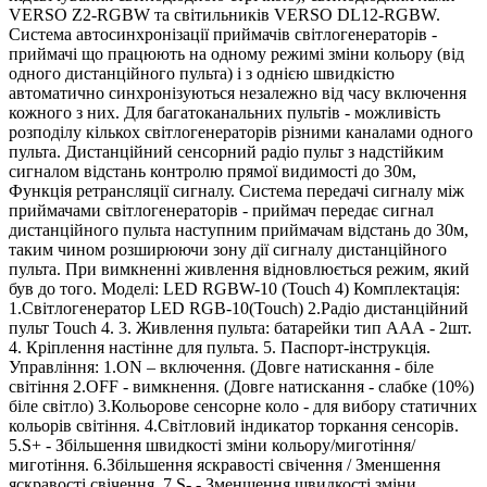
VERSO Z2-RGBW та світильників VERSO DL12-RGBW.
Система автосинхронізації приймачів світлогенераторів -
приймачі що працюють на одному режимі зміни кольору (від
одного дистанційного пульта) і з однією швидкістю
автоматично синхронізуються незалежно від часу включення
кожного з них. Для багатоканальних пультів - можливість
розподілу кількох світлогенераторів різними каналами одного
пульта. Дистанційний сенсорний радіо пульт з надстійким
сигналом відстань контролю прямої видимості до 30м,
Функція ретрансляції сигналу. Система передачі сигналу між
приймачами світлогенераторів - приймач передає сигнал
дистанційного пульта наступним приймачам відстань до 30м,
таким чином розширюючи зону дії сигналу дистанційного
пульта. При вимкненні живлення відновлюється режим, який
був до того. Моделі: LED RGBW-10 (Touch 4) Комплектація:
1.Світлогенератор LED RGB-10(Touch) 2.Радіо дистанційний
пульт Touch 4. 3. Живлення пульта: батарейки тип ААА - 2шт.
4. Кріплення настінне для пульта. 5. Паспорт-інструкція.
Управління: 1.ON – включення. (Довге натискання - біле
світіння 2.OFF - вимкнення. (Довге натискання - слабке (10%)
біле світло) 3.Кольорове сенсорне коло - для вибору статичних
кольорів світіння. 4.Світловий індикатор торкання сенсорів.
5.S+ - Збільшення швидкості зміни кольору/миготіння/
миготіння. 6.Збільшення яскравості свічення / Зменшення
яскравості свічення. 7.S- - Зменшення швидкості зміни