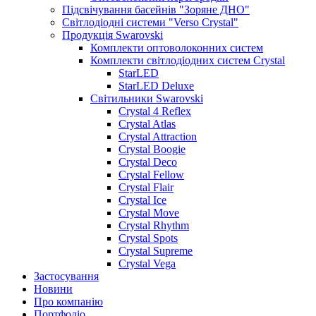
Підсвічування басейнів "Зоряне ДНО"
Світлодіодні системи "Verso Crystal"
Продукція Swarovski
Комплекти оптоволоконних систем
Комплекти світлодіодних систем Crystal
StarLED
StarLED Deluxe
Світильники Swarovski
Crystal 4 Reflex
Crystal Atlas
Crystal Attraction
Crystal Boogie
Crystal Deco
Crystal Fellow
Crystal Flair
Crystal Ice
Crystal Move
Crystal Rhythm
Crystal Spots
Crystal Supreme
Crystal Vega
Застосування
Новини
Про компанію
Портфоліо