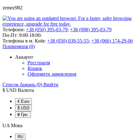
zemez982
Телефони:
+38 (050) 395-03-79
;
+38 (098) 395-03-79
Пн-Пт: 9:00-18:00.
Телефоны в м. Київ:
+38 (050) 039-55-55
;
+38 (066) 174-29-06
Порівняння (0)
Аккаунт
Реєстрація
Кошик
Оформити замовлення
Список бажань (0)
Ввійти
$ USD
Валюта
€ Euro
$ USD
₴ Грн.
UA
Мова
RU