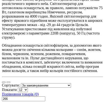
реалістичного зоряного неба. Світлогенератор для
оптоволокна оснащується, як правило, лампою потужністю 75
Вт, галогеном виробництва Німеччини, ресурсом,
розрахованим на 4000 годин. Якісний світлогенератор для
ефекту зіркового піднебіння може експлуатуватися в широких
температурних межах - від -29 до 44 градусів Цельсія.
Устаткування пристосоване під живлення від побутової
електромережі з параметрами 220В (напруга), 50 Гц (частота
струму).
Обладнання оснащується світлофільтром, за допомогою якого
можна досягти свічення кількома кольорами – синім, жовтим,
білим, червоним, зеленим, рожевим, помаранчевим,
малиновим та ін. Пульт дистанційного керування, що
постачається в комплекті, забезпечує включення та вимкнення
обладнання, кілька позицій яскравості світла, вибір програм
зміни кольорів, а також вибір кольорів постійного свічення.
Сортувати:
Показати
Порівняння товарів (0)