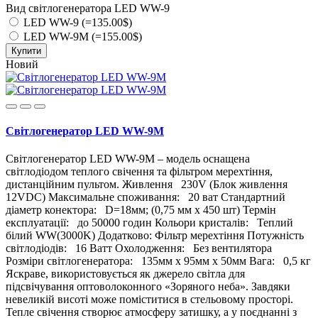
Вид світлогенератора LED WW-9
LED WW-9 (=135.00$)
LED WW-9М (=155.00$)
Купити
Новий
Світлогенератор LED WW-9M
Світлогенератор LED WW-9M – модель оснащена
світлодіодом теплого свічення та фільтром мерехтіння,
дистанційним пультом. Живлення 230V (Блок живлення
12VDC) Максимальне споживання: 20 ват Стандартний
діаметр конектора: D=18мм; (0,75 мм x 450 шт) Термін
експлуатації: до 50000 годин Кольори кристалів: Теплий
білий WW(3000K) Додатково: Фільтр мерехтіння Потужність
світлодіодів: 16 Ватт Охолодження: Без вентилятора
Розміри світлогенератора: 135мм х 95мм х 50мм Вага: 0,5 кг
Яскраве, використовується як джерело світла для
підсвічування оптоволоконного «Зоряного неба». Завдяки
невеликій висоті може поміститися в стельовому просторі.
Тепле свічення створює атмосферу затишку, а у поєднанні з