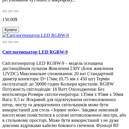
150.00$
Купити
Світлогенератор LED RGBW-9
Світлогенератор LED RGBW-9 – модель оснащена
дистанційним пультом Живлення 230V (Блок живлення
12VDC) Максимальне споживання: 20 ват Стандартний
діаметр конектора: D=17мм; (0,75 мм x 450 шт) Термін
експлуатації: до 50000 годин Кольори кристалів: RGBW
Потужність світлодіодів: 16 Ватт Охолодження: Без
вентилятора Розміри світлогенератора: 135мм х 95мм х 50мм
Вага: 0,5 кг Яскравий для підсвічування оптоволоконних
штор, люстр та декоративних світильників може бути
використаний для стель «Зоряне небо». Завдяки невеликій
висоті може поміститися в основі оптоволоконної люстри, або
в стельовому просторі. Може бути використаний з не дуже
довгими відрізками кабелю бокового свічення. Функції RF