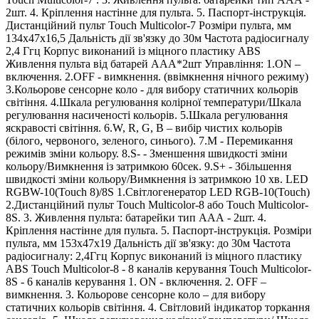
2шт. 4. Кріплення настінне для пульта. 5. Паспорт-інструкція.
Дистанційний пульт Touch Multicolor-7 Розміри пульта, мм
134х47х16,5 Дальність дії зв'язку до 30м Частота радіосигналу
2,4 Ггц Корпус виконаний із міцного пластику АВS
Живлення пульта від батарей ААА*2шт Управління: 1.ON –
включення. 2.OFF - вимкнення. (ввімкнення нічного режиму)
3.Кольорове сенсорне коло - для вибору статичних кольорів
світіння. 4.Шкала регулювання колірної температури/Шкала
регулювання насиченості кольорів. 5.Шкала регулювання
яскравості світіння. 6.W, R, G, B – вибір чистих кольорів
(білого, червоного, зеленого, синього). 7.М - Перемикання
режимів зміни кольору. 8.S- - Зменшення швидкості зміни
кольору/Вимкнення із затримкою 60сек. 9.S+ - Збільшення
швидкості зміни кольору/Вимкнення із затримкою 10 хв. LED
RGBW-10(Touch 8)/8S 1.Світлогенератор LED RGB-10(Touch)
2.Дистанційний пульт Touch Multicolor-8 або Touch Multicolor-
8S. 3. Живлення пульта: батарейки тип ААА - 2шт. 4.
Кріплення настінне для пульта. 5. Паспорт-інструкція. Розміри
пульта, мм 153х47х19 Дальність дії зв'язку: до 30м Частота
радіосигналу: 2,4Ггц Корпус виконаний із міцного пластику
АВS Touch Multicolor-8 - 8 каналів керування Touch Multicolor-
8S - 6 каналів керування 1. ON - включення. 2. OFF –
вимкнення. 3. Кольорове сенсорне коло – для вибору
статичних кольорів світіння. 4. Світловий індикатор торкання