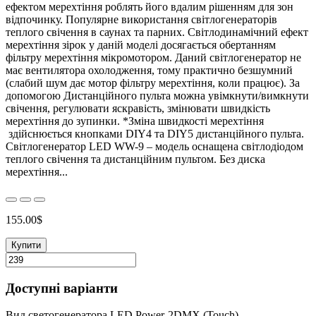
ефектом мерехтіння роблять його вдалим рішенням для зон
відпочинку. Популярне використання світлогенераторів
теплого свічення в саунах та парних. Світлодинамічний ефект
мерехтіння зірок у даній моделі досягається обертанням
фільтру мерехтіння мікромотором. Даний світлогенератор не
має вентилятора охолодження, тому практично безшумний
(слабий шум дає мотор фільтру мерехтіння, коли працює). За
допомогою Дистанційного пульта можна увімкнути/вимкнути
свічення, регулювати яскравість, змінювати швидкість
мерехтіння до зупинки. *Зміна швидкості мерехтіння
здійснюється кнопками DIY4 та DIY5 дистанційного пульта.
Світлогенератор LED WW-9 – модель оснащена світлодіодом
теплого свічення та дистанційним пультом. Без диска
мерехтіння...
155.00$
Купити
Доступні варіанти
Вид светогенератора LED Power-2DMX (Touch)