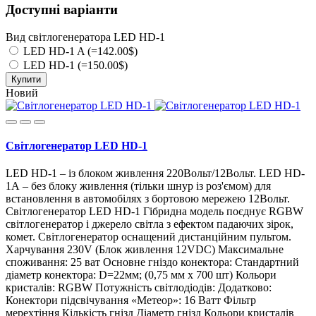
Доступні варіанти
Вид світлогенератора LED HD-1
LED HD-1 A (=142.00$)
LED HD-1 (=150.00$)
Купити
Новий
Світлогенератор LED HD-1
LED HD-1 – із блоком живлення 220Вольт/12Вольт. LED HD-
1А – без блоку живлення (тільки шнур із роз'ємом) для
встановлення в автомобілях з бортовою мережею 12Вольт.
Світлогенератор LED HD-1 Гібридна модель поєднує RGBW
світлогенератор і джерело світла з ефектом падаючих зірок,
комет. Світлогенератор оснащений дистанційним пультом.
Харчування 230V (Блок живлення 12VDC) Максимальне
споживання: 25 ват Основне гніздо конектора: Стандартний
діаметр конектора: D=22мм; (0,75 мм x 700 шт) Кольори
кристалів: RGBW Потужність світлодіодів: Додатково:
Конектори підсвічування «Метеор»: 16 Ватт Фільтр
мерехтіння Кількість гнізд Діаметр гнізд Кольори кристалів