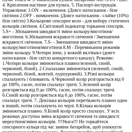
4. Кріплення настінне для пульта. 5. Паспорт-інструкція.
Управління: 1.ON – включення. (Довге натискання - біле
світіння 2.OFF - вимкнення. (Довге натискання - слабке (10%)
біле світло) 3.Кольорове сенсорне коло - для вибору статичних
кольорів світіння. 4.Світловий індикатор торкання сенсорів.
5.S+ - Збільшення швидкості зміни кольору/миготіння/
миготіння. 6.Збільшення яскравості свічення / Зменшення
яскравості свічення. 7.S- - Зменшення швидкості зміни
кольору/миготіння/миготіння 8.М - Перемикання режимів
зміни кольору. 9.Чотири зони, у кожній вкл/выкл (довге
натискання - біле світло конкретного каналу). Режими:
1.Чотири кольори змінюються плавно/зелений, синій,
червоний, білий). 2.Спалахами змінюються (зелений, синій,
червоний, білий, жовтий, пурпуровий). 3.Різні кольори
спалахують і блимають. 4.Червоний колір розгорається від 0
до 100%, гасне, потім спалахує тричі. 5.Зелений колір
розгоряється від 0 до 100%, гасне, потім спалахує тричі.
6.Синій колір розгоряється від 0 до 100%, гасне, потім
спалахує тричі. 7. Декілька кольорів перетікають плавно один
в інший, потім спалахують по черзі. 8.Кілька кольорів
змінюються плавно. 9.Білий колір просто спалахує. У всіх
режимах доступна зміна яскравості свічення та швидкості
мерехтіння/зміни кольорів. !!!Увага!!! Не торкайтеся
сенсорного кільця під час заміни батарейок, щоб уникнути