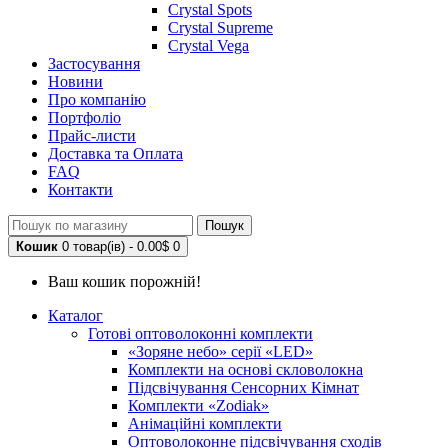
Crystal Spots
Crystal Supreme
Crystal Vega
Застосування
Новини
Про компанію
Портфоліо
Прайс-листи
Доставка та Оплата
FAQ
Контакти
Пошук
Кошик
0 товар(ів) - 0.00$
0
Ваш кошик порожній!
Каталог
Готові оптоволоконні комплекти
«Зоряне небо» серії «LED»
Комплекти на основі скловолокна
Підсвічування Сенсорних Кімнат
Комплекти «Zodiak»
Анімаційні комплекти
Оптоволоконне підсвічування сходів