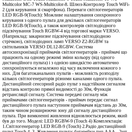
Multicolor MC-7 WS-Multicolor-8. Шлюз-Контролер Touch WiFi-
2 (для керування зі смартфона). Переваги світлогенераторів
LED RGB-9(Touch): Можливе налаштування синхронного
керування з одного пульта для декількох світлогенераторів
LED RGB-9(Touch), а також контролерів світлодіодного
підсвічування Touch RGBW-4 від торгової марки VERSO.
(Наприклад: закарнизне підсвічування світлодіодною
стрічкою), світлодіодних ламп VERSO Z2-RGBW та
світильників VERSO DL12-RGBW. Система
автосинхронізації приймачів світлогенераторів - приймачі що
працюють на одному режимі зміни кольору (від одного
дистанційного пульта) і з однією швидкістю автоматично
синхронізуються незалежно від часу включення кожного з
них. Для багатоканальних пультів - можливість розподілу
кількох світлогенераторів різними каналами одного пульта.
Дистанційний сенсорний радіо пульт з надстійким сигналом
відстань контролю прямої видимості до 30м, Функція
ретрансляції сигналу. Система передачі сигналу між
приймачами світлогенераторів - приймач передає сигнал
дистанційного пульта наступним приймачам відстань до 30м,
таким чином розширюючи зону дії сигналу дистанційного
пульта. При вимкненні живлення відновлюється режим, який
був до того. Моделі: LED RGBW-9 (Touch 4) Комплектація:
1.Світлогенератор LED RGB-9 (Touch) 2.Радіо дистанційний
пульт Touch 4. 3. Живлення пульта: батарейки тип ААА - 2шт.