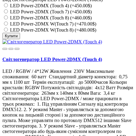
LED Power-2DMX (Touch 4) (=450.00$)
LED Power-2DMX (Touch 7) (=450.00$)
LED Power-2DMX (Touch 8) (=460.00$)
LED Power-2DMX W(Touch 7) (=470.00$)
LED Power-2DMX W(Touch 8) (=480.00$)
Купити
Світлогенератор LED Power-2DMX (Touch 4)
LED / RGBW / 4*12W Живлення 230V Максимальне
споживання: 60 ватт Стандартний діаметр конектора: 0,75
мм x 1100 шт Термін експлуатації: до 50000часов Кольори
кристалів: RGBW Потужність світлодіодів: 4x12 Ватт Розміри
світлогенератора: 263мм x 140мм x 80мм Вага: 3,4 кг
Світлогенератора LED Power-2DMX / може працювати в
трьох режимах: 1. Під управлінням Сигналу від контролера
DMX512. 2. У режимі Master - управляється за допомогою
кнопок на лицьовій стороні і за допомогою дистанційного
пульта. Може управляти по протоколу DMX512 іншими Slave
светогенератора. 3. У режимі Slave - управляється Master
светогенератора або будь-яким сумісним контролером по