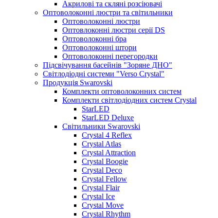
Акрилові та скляні розсіювачі
Оптоволоконні люстри та світильники
Оптоволоконні люстри
Оптовлоконні люстри серії DS
Оптоволоконні бра
Оптоволоконні штори
Оптоволоконні перегородки
Підсвічування басейнів "Зоряне ДНО"
Світлодіодні системи "Verso Crystal"
Продукція Swarovski
Комплекти оптоволоконних систем
Комплекти світлодіодних систем Crystal
StarLED
StarLED Deluxe
Світильники Swarovski
Crystal 4 Reflex
Crystal Atlas
Crystal Attraction
Crystal Boogie
Crystal Deco
Crystal Fellow
Crystal Flair
Crystal Ice
Crystal Move
Crystal Rhythm