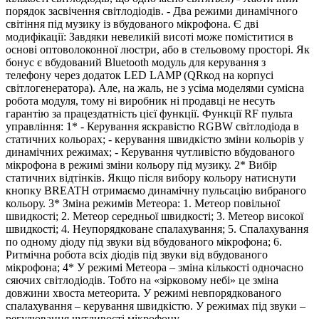
порядок засвічення світлодіодів. - Два режими динамічного
світіння під музику із вбудованого мікрофона. Є дві
модифікації: Завдяки невеликій висоті може поміститися в
основі оптоволоконної люстри, або в стельовому просторі. Як
бонус є вбудований Bluetooth модуль для керування з
телефону через додаток LED LAMP (QRкод на корпусі
світлогенератора). Але, на жаль, не з усіма моделями сумісна
робота модуля, тому ні виробник ні продавці не несуть
гарантію за працездатність цієї функції. Функції RF пульта
управління: 1* - Керування яскравістю RGBW світлодіода в
статичних кольорах; - керування швидкістю зміни кольорів у
динамічних режимах; - Керування чутливістю вбудованого
мікрофона в режимі зміни кольору під музику. 2* Вибір
статичних відтінків. Якщо після вибору кольору натиснути
кнопку BREATH отримаємо динамічну пульсацію вибраного
кольору. 3* Зміна режимів Метеора: 1. Метеор повільної
швидкості; 2. Метеор середньої швидкості; 3. Метеор високої
швидкості; 4. Неупорядковане спалахування; 5. Спалахування
по одному діоду під звуки від вбудованого мікрофона; 6.
Ритмічна робота всіх діодів під звуки від вбудованого
мікрофона; 4* У режимі Метеора – зміна кількості одночасно
сяючих світлодіодів. Тобто на «зірковому небі» це зміна
довжини хвоста метеорита. У режимі невпорядкованого
спалахування – керування швидкістю. У режимах під звуки –
регулювання чутливості мікрофону...