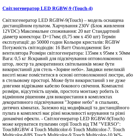
Світлогенератор LED RGBW-9 (Touch-4)
Світлогенератор LED RGBW-9(Touch) – модель оснащена
дистанційним пультом. Харчування 230V (Блок живлення
12VDC) Максимальне споживання: 20 ват Стандартний
діаметр конектора: D=17мм; (0,75 мм x 450 шт) Термін
експлуатації: до 50000 годин Кольори кристалів: RGBW
Потужність світлодіодів: 16 Ватт Охолодження: Без
вентилятора Розміри світлогенератора: 135мм х 95мм х 50мм
Вага: 0,5 кг Яскравий для підсвічування оптоволоконних
штор, люстр та декоративних світильників може бути
використаний для стель «Зоряне небо». Завдяки невеликій
висоті може поміститися в основі оптоволоконної люстри, або
в стельовому просторі. Може бути використаний з не дуже
довгими відрізками кабелю бокового свічення. Компактні
розміри, відсутність шумів, простота монтажу робить їх
відмінним рішенням для використання в комплектах
декоративного підсвічування "Зоряне небо" в спальнях,
дитячих кімнатах. Залежно від модифікації та дистанційного
пульта в комплекті має різні можливості керування та різні
динамічні ефекти. - Світлогенератор LED RGBW-9(Touch)
може керуватися пультами серії Touch від ТМ "VERSO":
TouchRGBW 4 Touch Multicolor-6 Touch Multicolor-7. Touch
Multicolor-8/8S Touch Multicolor-9 Touch Multicolor-10 WS-