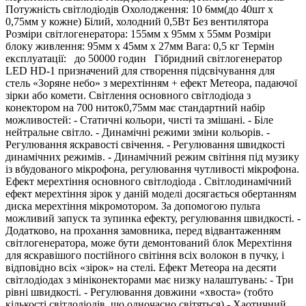
Потужність світлодіодів Охолодження: 10 6мм(до 40шт х
0,75мм у кожне) Білий, холодний 0,5Вт Без вентилятора
Розміри світлогенератора: 155мм х 95мм х 55мм Розміри
блоку живлення: 95мм х 45мм х 27мм Вага: 0,5 кг Термін
експлуатації: до 50000 годин Гібридний світлогенератор
LED HD-1 призначений для створення підсвічування для
стель «Зоряне небо» з мерехтінням + ефект Метеора, падаючої
зірки або комети. Світлення основного світлодіода з
конектором на 700 ниток0,75мм має стандартний набір
можливостей: - Статичні кольори, чисті та змішані. - Біле
нейтральне світло. - Динамічні режими зміни кольорів. -
Регулювання яскравості свічення. - Регулювання швидкості
динамічних режимів. - Динамічний режим світіння під музику
із вбудованого мікрофона, регулювання чутливості мікрофона.
Ефект мерехтіння основного світлодіода . Світлодинамічний
ефект мерехтіння зірок у даній моделі досягається обертанням
диска мерехтіння мікромотором. За допомогою пульта
можливий запуск та зупинка ефекту, регулювання швидкості. -
Додатково, на прохання замовника, перед відвантаженням
світлогенератора, може бути демонтований блок Мерехтіння
для яскравішого постійного світіння всіх волокон в пучку, і
відповідно всіх «зірок» на стелі. Ефект Метеора на десяти
світлодіодах з мініконекторами має низку налаштувань: - Три
рівні швидкості. - Регулювання довжини «хвоста» (тобто
кількості світлодіодів, що одночасно світяться) - Хаотичний