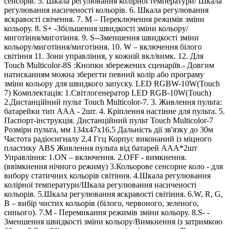
сенсорів. 5. Шкала регулювання колірної температури/ Шкала
регулювання насиченості кольорів. 6. Шкала регулювання
яскравості свічення. 7. M – Переключення режимів зміни
кольору. 8. S+ -Збільшення швидкості зміни кольору/
миготіння/миготіння. 9. S--Зменшення швидкості зміни
кольору/миготіння/миготіння. 10. W – включення білого
світіння 11. Зони управління, у кожній вкл/вимк. 12. Для
Touch Multicolor-8S :Кнопки збережених сценаріїв.- Довгим
натисканням можна зберегти певний колір або програму
зміни кольору для швидкого запуску. LED RGBW-10W(Touch
7) Комплектація: 1.Світлогенератор LED RGB-10W(Touch)
2.Дистанційний пульт Touch Multicolor-7. 3. Живлення пульта:
батарейки тип ААА - 2шт. 4. Кріплення настінне для пульта. 5.
Паспорт-інструкція. Дистанційний пульт Touch Multicolor-7
Розміри пульта, мм 134х47х16,5 Дальність дії зв'язку до 30м
Частота радіосигналу 2,4 Ггц Корпус виконаний із міцного
пластику АВS Живлення пульта від батарей ААА*2шт
Управління: 1.ON – включення. 2.OFF - вимкнення.
(ввімкнення нічного режиму) 3.Кольорове сенсорне коло - для
вибору статичних кольорів світіння. 4.Шкала регулювання
колірної температури/Шкала регулювання насиченості
кольорів. 5.Шкала регулювання яскравості світіння. 6.W, R, G,
B – вибір чистих кольорів (білого, червоного, зеленого,
синього). 7.М - Перемикання режимів зміни кольору. 8.S- -
Зменшення швидкості зміни кольору/Вимкнення із затримкою