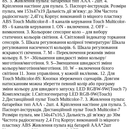
8S. 3. Живлення пульта: батарейки тип ААА - 2шт. 4.
Кріплення настінне для пульта. 5. Паспорт-інструкція. Розміри
пульта, мм 153х47х19 Дальність дії зв'язку: до 30м Частота
радіосигналу: 2,4Ггц Корпус виконаний із міцного пластику
АВS Touch Multicolor-8 - 8 каналів керування Touch Multicolor-
8S - 6 каналів керування 1. ON - включення. 2. OFF –
вимкнення. 3. Кольорове сенсорне коло – для вибору
статичних кольорів світіння. 4. Світловий індикатор торкання
сенсорів. 5. Шкала регулювання колірної температури/ Шкала
регулювання насиченості кольорів. 6. Шкала регулювання
яскравості свічення. 7. M – Переключення режимів зміни
кольору. 8. S+ -Збільшення швидкості зміни кольору/
миготіння/миготіння. 9. S--Зменшення швидкості зміни
кольору/миготіння/миготіння. 10. W – включення білого
світіння 11. Зони управління, у кожній вкл/вимк. 12. Для
Touch Multicolor-8S: Кнопки збережених сценаріїв. Довгим
натисканням можна зберегти певний колір або програму
зміни кольору для швидкого запуску. LED RGBW-9W(Touch 7)
Комплектація: 1.Світлогенератор LED RGB-9W(Touch)
2.Дистанційний пульт Touch Multicolor-7. 3. Живлення пульта:
батарейки тип ААА - 2шт. 4. Кріплення настінне для пульта. 5.
Паспорт-інструкція. Дистанційний пульт Touch Multicolor-7
Розміри пульта, мм 134х47х16,5 Дальність дії зв'язку до 30м
Частота радіосигналу 2,4 Ггц Корпус виконаний із міцного
пластику АВS Живлення пульта від батарей ААА*2шт