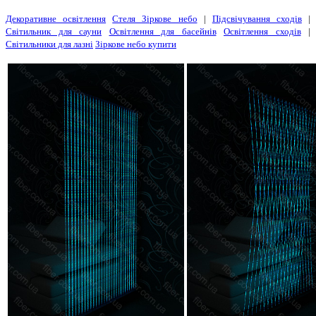
Декоративне освітлення
Стеля Зіркове небо
|
Підсвічування сходів
|
Світильник для сауни
Освітлення для басейнів
Освітлення сходів
|
Світильники для лазні
Зіркове небо купити