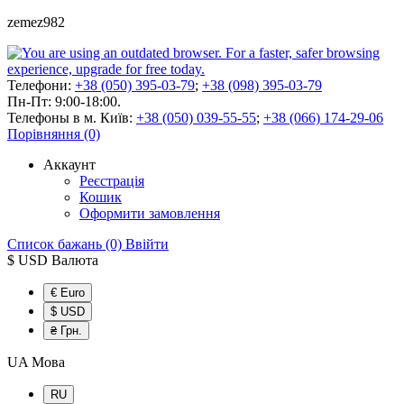
zemez982
Телефони:
+38 (050) 395-03-79
;
+38 (098) 395-03-79
Пн-Пт: 9:00-18:00.
Телефоны в м. Київ:
+38 (050) 039-55-55
;
+38 (066) 174-29-06
Порівняння (0)
Аккаунт
Реєстрація
Кошик
Оформити замовлення
Список бажань (0)
Ввійти
$ USD
Валюта
€ Euro
$ USD
₴ Грн.
UA
Мова
RU