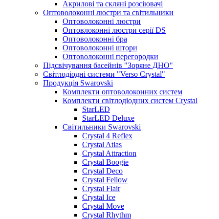
Акрилові та скляні розсіювачі
Оптоволоконні люстри та світильники
Оптоволоконні люстри
Оптовлоконні люстри серії DS
Оптоволоконні бра
Оптоволоконні штори
Оптоволоконні перегородки
Підсвічування басейнів "Зоряне ДНО"
Світлодіодні системи "Verso Crystal"
Продукція Swarovski
Комплекти оптоволоконних систем
Комплекти світлодіодних систем Crystal
StarLED
StarLED Deluxe
Світильники Swarovski
Crystal 4 Reflex
Crystal Atlas
Crystal Attraction
Crystal Boogie
Crystal Deco
Crystal Fellow
Crystal Flair
Crystal Ice
Crystal Move
Crystal Rhythm