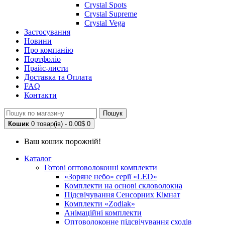
Crystal Spots
Crystal Supreme
Crystal Vega
Застосування
Новини
Про компанію
Портфоліо
Прайс-листи
Доставка та Оплата
FAQ
Контакти
Пошук
Кошик
0 товар(ів) - 0.00$
0
Ваш кошик порожній!
Каталог
Готові оптоволоконні комплекти
«Зоряне небо» серії «LED»
Комплекти на основі скловолокна
Підсвічування Сенсорних Кімнат
Комплекти «Zodiak»
Анімаційні комплекти
Оптоволоконне підсвічування сходів