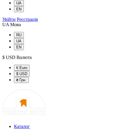
UA
EN
Увійти
Реєстрація
UA
Мова
RU
UA
EN
$ USD
Валюта
€ Euro
$ USD
₴ Грн.
Каталог