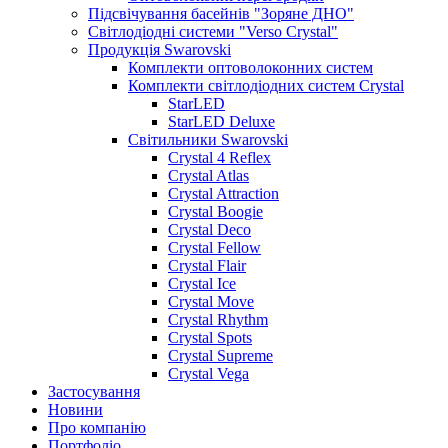
Підсвічування басейнів "Зоряне ДНО"
Світлодіодні системи "Verso Crystal"
Продукція Swarovski
Комплекти оптоволоконних систем
Комплекти світлодіодних систем Crystal
StarLED
StarLED Deluxe
Світильники Swarovski
Crystal 4 Reflex
Crystal Atlas
Crystal Attraction
Crystal Boogie
Crystal Deco
Crystal Fellow
Crystal Flair
Crystal Ice
Crystal Move
Crystal Rhythm
Crystal Spots
Crystal Supreme
Crystal Vega
Застосування
Новини
Про компанію
Портфоліо