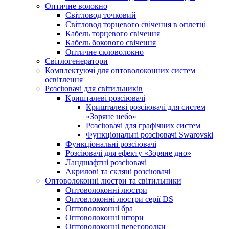
Оптичне волокно
Світловод точковий
Світловод торцевого свічення в оплетці
Кабель торцевого свічення
Кабель бокового свічення
Оптичне скловолокно
Світлогенератори
Комплектуючі для оптоволоконних систем
освітлення
Розсіювачі для світильників
Кришталеві розсіювачі
Кришталеві розсіювачі для систем
«Зоряне небо»
Розсіювачі для графічних систем
Функціональні розсіювачі Swarovski
Функціональні розсіювачі
Розсіювачі для ефекту «Зоряне дно»
Ландшафтні розсіювачі
Акрилові та скляні розсіювачі
Оптоволоконні люстри та світильники
Оптоволоконні люстри
Оптовлоконні люстри серії DS
Оптоволоконні бра
Оптоволоконні штори
Оптоволоконні перегородки