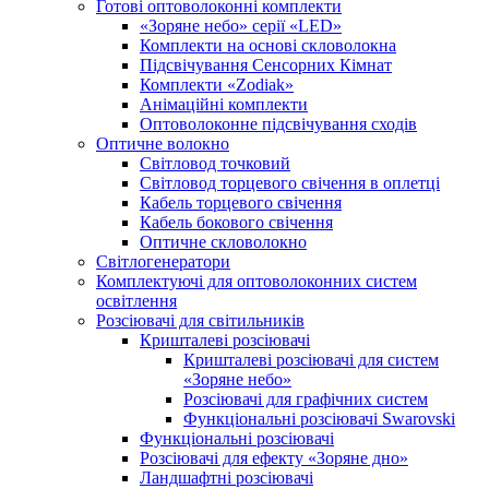
Готові оптоволоконні комплекти
«Зоряне небо» серії «LED»
Комплекти на основі скловолокна
Підсвічування Сенсорних Кімнат
Комплекти «Zodiak»
Анімаційні комплекти
Оптоволоконне підсвічування сходів
Оптичне волокно
Світловод точковий
Світловод торцевого свічення в оплетці
Кабель торцевого свічення
Кабель бокового свічення
Оптичне скловолокно
Світлогенератори
Комплектуючі для оптоволоконних систем
освітлення
Розсіювачі для світильників
Кришталеві розсіювачі
Кришталеві розсіювачі для систем
«Зоряне небо»
Розсіювачі для графічних систем
Функціональні розсіювачі Swarovski
Функціональні розсіювачі
Розсіювачі для ефекту «Зоряне дно»
Ландшафтні розсіювачі