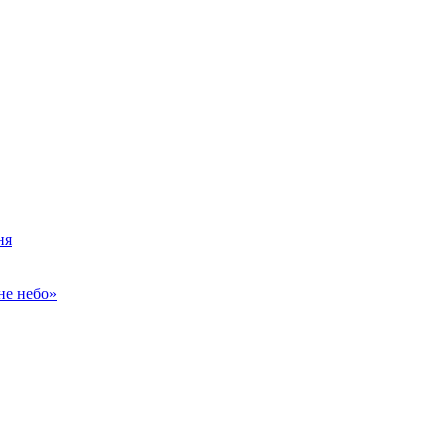
ня
не небо»