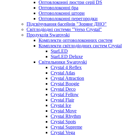
Оптовлоконні люстри серії DS
Оптоволоконні бра
Оптоволоконні штори
Оптоволоконні перегородки
Підсвічування басейнів "Зоряне ДНО"
Світлодіодні системи "Verso Crystal"
Продукція Swarovski
Комплекти оптоволоконних систем
Комплекти світлодіодних систем Crystal
StarLED
StarLED Deluxe
Світильники Swarovski
Crystal 4 Reflex
Crystal Atlas
Crystal Attraction
Crystal Boogie
Crystal Deco
Crystal Fellow
Crystal Flair
Crystal Ice
Crystal Move
Crystal Rhythm
Crystal Spots
Crystal Supreme
Crystal Vega