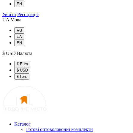
EN
Увійти
Реєстрація
UA
Мова
RU
UA
EN
$ USD
Валюта
€ Euro
$ USD
₴ Грн.
Каталог
Готові оптоволоконні комплекти