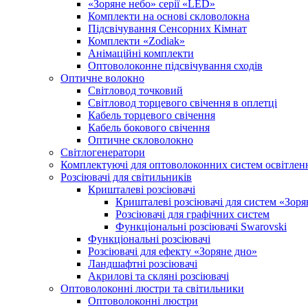
«Зоряне небо» серії «LED»
Комплекти на основі скловолокна
Підсвічування Сенсорних Кімнат
Комплекти «Zodiak»
Анімаційні комплекти
Оптоволоконне підсвічування сходів
Оптичне волокно
Світловод точковий
Світловод торцевого свічення в оплетці
Кабель торцевого свічення
Кабель бокового свічення
Оптичне скловолокно
Світлогенератори
Комплектуючі для оптоволоконних систем освітлен
Розсіювачі для світильників
Кришталеві розсіювачі
Кришталеві розсіювачі для систем «Зоря
Розсіювачі для графічних систем
Функціональні розсіювачі Swarovski
Функціональні розсіювачі
Розсіювачі для ефекту «Зоряне дно»
Ландшафтні розсіювачі
Акрилові та скляні розсіювачі
Оптоволоконні люстри та світильники
Оптоволоконні люстри