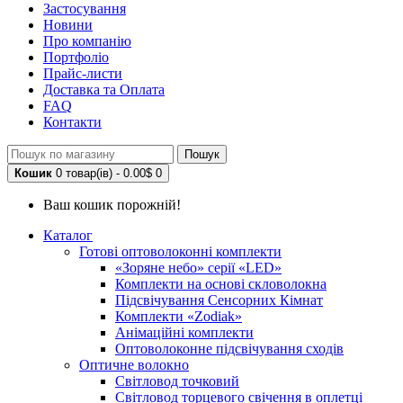
Застосування
Новини
Про компанію
Портфоліо
Прайс-листи
Доставка та Оплата
FAQ
Контакти
Пошук
Кошик
0 товар(ів) - 0.00$
0
Ваш кошик порожній!
Каталог
Готові оптоволоконні комплекти
«Зоряне небо» серії «LED»
Комплекти на основі скловолокна
Підсвічування Сенсорних Кімнат
Комплекти «Zodiak»
Анімаційні комплекти
Оптоволоконне підсвічування сходів
Оптичне волокно
Світловод точковий
Світловод торцевого свічення в оплетці