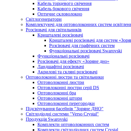
Кабель торцевого свічення
Кабель бокового свічення
Оптичне скловолокно
Світлогенератори
Комплектуючі для оптоволоконних систем освітлен
Розсіювачі для світильників
Кришталеві розсіювачі
Кришталеві розсіювачі для систем «Зоря
Розсіювачі для графічних систем
Функціональні розсіювачі Swarovski
Функціональні розсіювачі
Розсіювачі для ефекту «Зоряне дно»
Ландшафтні розсіювачі
Акрилові та скляні розсіювачі
Оптоволоконні люстри та світильники
Оптоволоконні люстри
Оптовлоконні люстри серії DS
Оптоволоконні бра
Оптоволоконні штори
Оптоволоконні перегородки
Підсвічування басейнів "Зоряне ДНО"
Світлодіодні системи "Verso Crystal"
Продукція Swarovski
Комплекти оптоволоконних систем
Комплекти світлодіодних систем Crystal