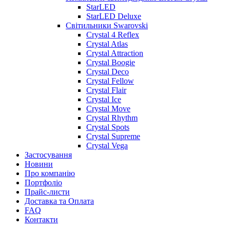
StarLED
StarLED Deluxe
Світильники Swarovski
Crystal 4 Reflex
Crystal Atlas
Crystal Attraction
Crystal Boogie
Crystal Deco
Crystal Fellow
Crystal Flair
Crystal Ice
Crystal Move
Crystal Rhythm
Crystal Spots
Crystal Supreme
Crystal Vega
Застосування
Новини
Про компанію
Портфоліо
Прайс-листи
Доставка та Оплата
FAQ
Контакти