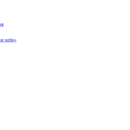
ня
не небо»