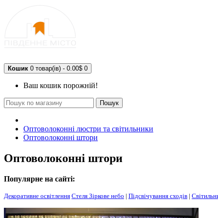
Кошик
0 товар(ів) - 0.00$
0
Ваш кошик порожній!
Пошук
Оптоволоконні люстри та світильники
Оптоволоконні штори
Оптоволоконні штори
Популярне на сайті:
Декоративне освітлення
Стеля Зіркове небо
|
Підсвічування сходів
|
Світильн