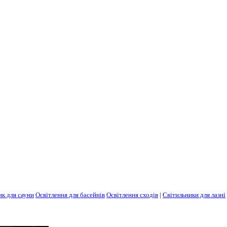
ик для сауни
Освітлення для басейнів
Освітлення сходів
|
Світильники для лазні