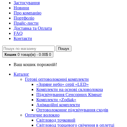
Застосування
Новини
Про компанію
Портфоліо
Прайс-листи
Доставка та Оплата
FAQ
Контакти
Пошук
Кошик
0 товар(ів) - 0.00$
0
Ваш кошик порожній!
Каталог
Готові оптоволоконні комплекти
«Зоряне небо» серії «LED»
Комплекти на основі скловолокна
Підсвічування Сенсорних Кімнат
Комплекти «Zodiak»
Анімаційні комплекти
Оптоволоконне підсвічування сходів
Оптичне волокно
Світловод точковий
Світловод торцевого свічення в оплетці