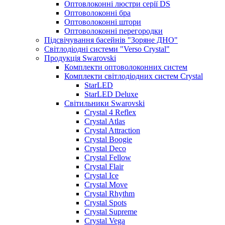
Оптовлоконні люстри серії DS
Оптоволоконні бра
Оптоволоконні штори
Оптоволоконні перегородки
Підсвічування басейнів "Зоряне ДНО"
Світлодіодні системи "Verso Crystal"
Продукція Swarovski
Комплекти оптоволоконних систем
Комплекти світлодіодних систем Crystal
StarLED
StarLED Deluxe
Світильники Swarovski
Crystal 4 Reflex
Crystal Atlas
Crystal Attraction
Crystal Boogie
Crystal Deco
Crystal Fellow
Crystal Flair
Crystal Ice
Crystal Move
Crystal Rhythm
Crystal Spots
Crystal Supreme
Crystal Vega