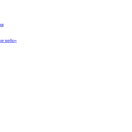
ня
не небо»