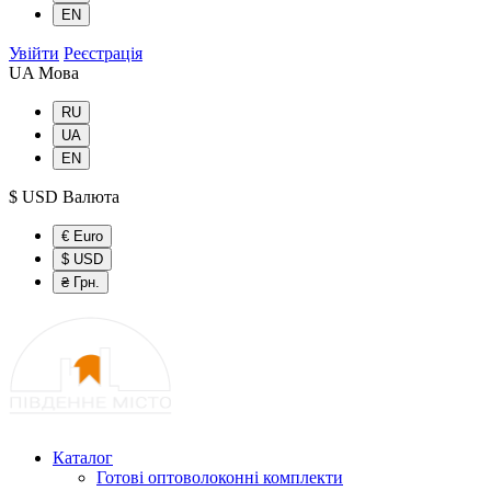
EN
Увійти
Реєстрація
UA
Мова
RU
UA
EN
$ USD
Валюта
€ Euro
$ USD
₴ Грн.
Каталог
Готові оптоволоконні комплекти