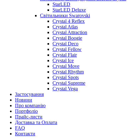
StarLED
StarLED Deluxe
Світильники Swarovski
Crystal 4 Reflex
Crystal Atlas
Crystal Attraction
Crystal Boogie
Crystal Deco
Crystal Fellow
Crystal Flair
Crystal Ice
Crystal Move
Crystal Rhythm
Crystal Spots
Crystal Supreme
Crystal Vega
Застосування
Новини
Про компанію
Портфоліо
Прайс-листи
Доставка та Оплата
FAQ
Контакти