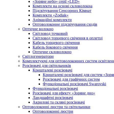
«Зоряне небо» серії «LED»
Комплекти на основі скловолокна
Підсвічування Сенсорних Кімнат
Комплекти «Zodiak»
Анімаційні комплекти
Оптоволоконне підсвічування сходів
Оптичне волокно
Світловод точковий
Світловод торцевого свічення в оплетці
Кабель торцевого свічення
Кабель бокового свічення
Оптичне скловолокно
Світлогенератори
Комплектуючі для оптоволоконних систем освітлен
Розсіювачі для світильників
Кришталеві розсіювачі
Кришталеві розсіювачі для систем «Зоря
Розсіювачі для графічних систем
Функціональні розсіювачі Swarovski
Функціональні розсіювачі
Розсіювачі для ефекту «Зоряне дно»
Ландшафтні розсіювачі
Акрилові та скляні розсіювачі
Оптоволоконні люстри та світильники
Оптоволоконні люстри