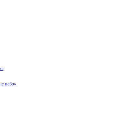
ня
не небо»