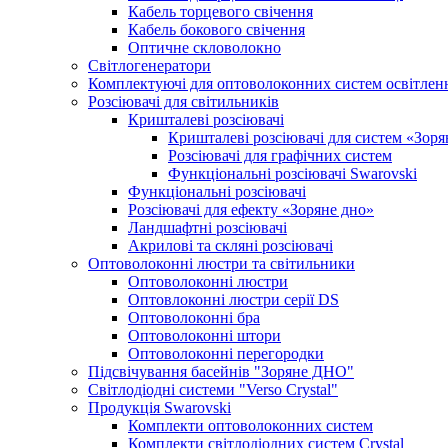
Кабель торцевого свічення
Кабель бокового свічення
Оптичне скловолокно
Світлогенератори
Комплектуючі для оптоволоконних систем освітлен
Розсіювачі для світильників
Кришталеві розсіювачі
Кришталеві розсіювачі для систем «Зоря
Розсіювачі для графічних систем
Функціональні розсіювачі Swarovski
Функціональні розсіювачі
Розсіювачі для ефекту «Зоряне дно»
Ландшафтні розсіювачі
Акрилові та скляні розсіювачі
Оптоволоконні люстри та світильники
Оптоволоконні люстри
Оптовлоконні люстри серії DS
Оптоволоконні бра
Оптоволоконні штори
Оптоволоконні перегородки
Підсвічування басейнів "Зоряне ДНО"
Світлодіодні системи "Verso Crystal"
Продукція Swarovski
Комплекти оптоволоконних систем
Комплекти світлодіодних систем Crystal