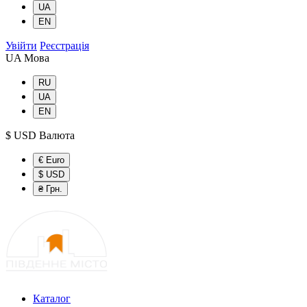
UA
EN
Увійти
Реєстрація
UA
Мова
RU
UA
EN
$ USD
Валюта
€ Euro
$ USD
₴ Грн.
Каталог