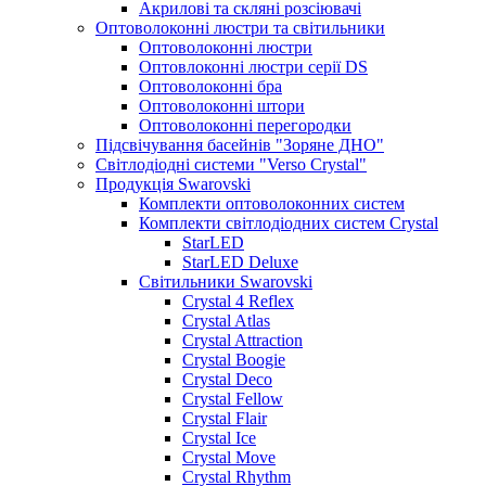
Акрилові та скляні розсіювачі
Оптоволоконні люстри та світильники
Оптоволоконні люстри
Оптовлоконні люстри серії DS
Оптоволоконні бра
Оптоволоконні штори
Оптоволоконні перегородки
Підсвічування басейнів "Зоряне ДНО"
Світлодіодні системи "Verso Crystal"
Продукція Swarovski
Комплекти оптоволоконних систем
Комплекти світлодіодних систем Crystal
StarLED
StarLED Deluxe
Світильники Swarovski
Crystal 4 Reflex
Crystal Atlas
Crystal Attraction
Crystal Boogie
Crystal Deco
Crystal Fellow
Crystal Flair
Crystal Ice
Crystal Move
Crystal Rhythm