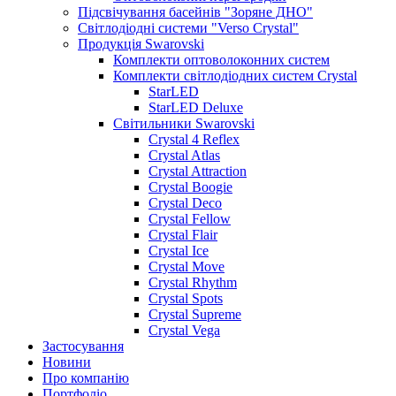
Підсвічування басейнів "Зоряне ДНО"
Світлодіодні системи "Verso Crystal"
Продукція Swarovski
Комплекти оптоволоконних систем
Комплекти світлодіодних систем Crystal
StarLED
StarLED Deluxe
Світильники Swarovski
Crystal 4 Reflex
Crystal Atlas
Crystal Attraction
Crystal Boogie
Crystal Deco
Crystal Fellow
Crystal Flair
Crystal Ice
Crystal Move
Crystal Rhythm
Crystal Spots
Crystal Supreme
Crystal Vega
Застосування
Новини
Про компанію
Портфоліо