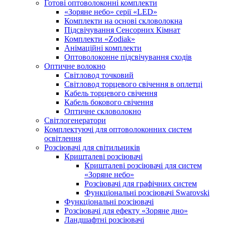
Готові оптоволоконні комплекти
«Зоряне небо» серії «LED»
Комплекти на основі скловолокна
Підсвічування Сенсорних Кімнат
Комплекти «Zodiak»
Анімаційні комплекти
Оптоволоконне підсвічування сходів
Оптичне волокно
Світловод точковий
Світловод торцевого свічення в оплетці
Кабель торцевого свічення
Кабель бокового свічення
Оптичне скловолокно
Світлогенератори
Комплектуючі для оптоволоконних систем
освітлення
Розсіювачі для світильників
Кришталеві розсіювачі
Кришталеві розсіювачі для систем
«Зоряне небо»
Розсіювачі для графічних систем
Функціональні розсіювачі Swarovski
Функціональні розсіювачі
Розсіювачі для ефекту «Зоряне дно»
Ландшафтні розсіювачі