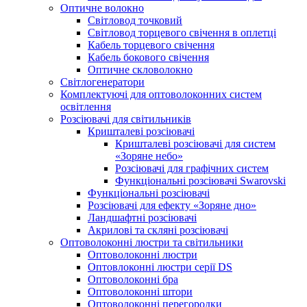
Оптичне волокно
Світловод точковий
Світловод торцевого свічення в оплетці
Кабель торцевого свічення
Кабель бокового свічення
Оптичне скловолокно
Світлогенератори
Комплектуючі для оптоволоконних систем
освітлення
Розсіювачі для світильників
Кришталеві розсіювачі
Кришталеві розсіювачі для систем
«Зоряне небо»
Розсіювачі для графічних систем
Функціональні розсіювачі Swarovski
Функціональні розсіювачі
Розсіювачі для ефекту «Зоряне дно»
Ландшафтні розсіювачі
Акрилові та скляні розсіювачі
Оптоволоконні люстри та світильники
Оптоволоконні люстри
Оптовлоконні люстри серії DS
Оптоволоконні бра
Оптоволоконні штори
Оптоволоконні перегородки