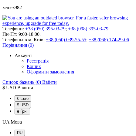
zemez982
Телефони:
+38 (050) 395-03-79
;
+38 (098) 395-03-79
Пн-Пт: 9:00-18:00.
Телефоны в м. Київ:
+38 (050) 039-55-55
;
+38 (066) 174-29-06
Порівняння (0)
Аккаунт
Реєстрація
Кошик
Оформити замовлення
Список бажань (0)
Ввійти
$ USD
Валюта
€ Euro
$ USD
₴ Грн.
UA
Мова
RU