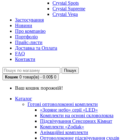
Crystal Spots
Crystal Supreme
Crystal Vega
Застосування
Новини
Про компанію
Портфоліо
Прайс-листи
Доставка та Оплата
FAQ
Контакти
Пошук
Кошик
0 товар(ів) - 0.00$
0
Ваш кошик порожній!
Каталог
Готові оптоволоконні комплекти
«Зоряне небо» серії «LED»
Комплекти на основі скловолокна
Підсвічування Сенсорних Кімнат
Комплекти «Zodiak»
Анімаційні комплекти
Оптоволоконне підсвічування сходів