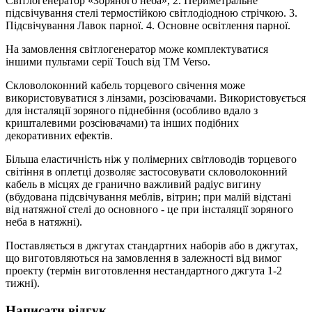
Світлогенератор «Зоряного неба», 2. Периметральне
підсвічування стелі термостійкою світлодіодною стрічкою. 3.
Підсвічування Лавок парної. 4. Основне освітлення парної.
На замовлення світлогенератор може комплектуватися
іншими пультами серії Touch від TM Verso.
Скловолоконний кабель торцевого свічення може
використовуватися з лінзами, розсіювачами. Використовується
для інсталяції зоряного піднебіння (особливо вдало з
кришталевими розсіювачами) та інших подібних
декоративних ефектів.
Більша еластичність ніж у полімерних світловодів торцевого
світіння в оплетці дозволяє застосовувати скловолоконний
кабель в місцях де гранично важливий радіус вигину
(вбудована підсвічування меблів, вітрин; при малій відстані
від натяжної стелі до основного - це при інсталяції зоряного
неба в натяжні).
Поставляється в джгутах стандартних наборів або в джгутах,
що виготовляються на замовлення в залежності від вимог
проекту (термін виготовлення нестандартного джгута 1-2
тижні).
Написати відгук