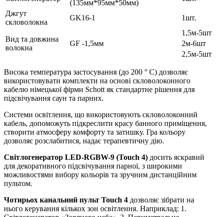
(135мм*95мм*50мм)
Джгут
GK16-1
1шт.
скловолокна
1,5м-5шт
Вид та довжина
GF -1,5мм
2м-6шт
волокна
2,5м-5шт
Висока температура застосування (до 200 ° С) дозволяє
використовувати комплекти на основі скловолоконного
кабелю німецької фірми Schott як стандартне рішення для
підсвічування саун та парних.
Системи освітлення, що використовують скловолоконний
кабель, допоможуть підкреслити красу банного приміщення,
створити атмосферу комфорту та затишку. Гра кольору
дозволяє розслабитися, надає терапевтичну дію.
Світлогенератор LED-RGBW-9 (Touch 4)
досить яскравий
для декоративного підсвічування парної, з широкими
можливостями вибору кольорів та зручним дистанційним
пультом.
Чотирьох канальний пульт Touch 4
дозволяє зібрати на
нього керування кількох зон освітлення. Наприклад: 1.