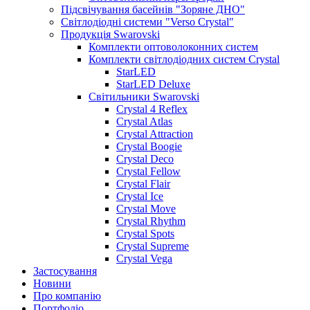
Підсвічування басейнів "Зоряне ДНО"
Світлодіодні системи "Verso Crystal"
Продукція Swarovski
Комплекти оптоволоконних систем
Комплекти світлодіодних систем Crystal
StarLED
StarLED Deluxe
Світильники Swarovski
Crystal 4 Reflex
Crystal Atlas
Crystal Attraction
Crystal Boogie
Crystal Deco
Crystal Fellow
Crystal Flair
Crystal Ice
Crystal Move
Crystal Rhythm
Crystal Spots
Crystal Supreme
Crystal Vega
Застосування
Новини
Про компанію
Портфоліо