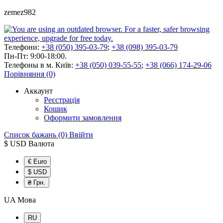
zemez982
Телефони:
+38 (050) 395-03-79
;
+38 (098) 395-03-79
Пн-Пт: 9:00-18:00.
Телефоны в м. Київ:
+38 (050) 039-55-55
;
+38 (066) 174-29-06
Порівняння (0)
Аккаунт
Реєстрація
Кошик
Оформити замовлення
Список бажань (0)
Ввійти
$ USD
Валюта
€ Euro
$ USD
₴ Грн.
UA
Мова
RU