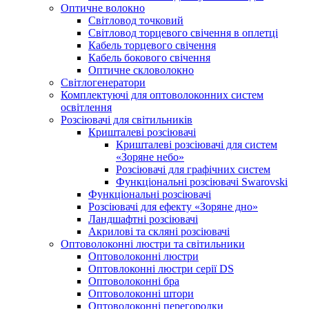
Оптичне волокно
Світловод точковий
Світловод торцевого свічення в оплетці
Кабель торцевого свічення
Кабель бокового свічення
Оптичне скловолокно
Світлогенератори
Комплектуючі для оптоволоконних систем
освітлення
Розсіювачі для світильників
Кришталеві розсіювачі
Кришталеві розсіювачі для систем
«Зоряне небо»
Розсіювачі для графічних систем
Функціональні розсіювачі Swarovski
Функціональні розсіювачі
Розсіювачі для ефекту «Зоряне дно»
Ландшафтні розсіювачі
Акрилові та скляні розсіювачі
Оптоволоконні люстри та світильники
Оптоволоконні люстри
Оптовлоконні люстри серії DS
Оптоволоконні бра
Оптоволоконні штори
Оптоволоконні перегородки