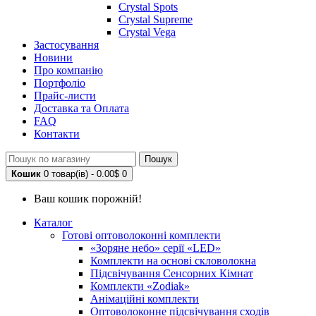
Crystal Spots
Crystal Supreme
Crystal Vega
Застосування
Новини
Про компанію
Портфоліо
Прайс-листи
Доставка та Оплата
FAQ
Контакти
Пошук
Кошик
0 товар(ів) - 0.00$
0
Ваш кошик порожній!
Каталог
Готові оптоволоконні комплекти
«Зоряне небо» серії «LED»
Комплекти на основі скловолокна
Підсвічування Сенсорних Кімнат
Комплекти «Zodiak»
Анімаційні комплекти
Оптоволоконне підсвічування сходів