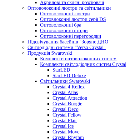
Акрилові та скляні розсіювачі
Оптоволоконні люстри та світильники
Оптоволоконні люстри
Оптовлоконні люстри серії DS
Оптоволоконні бра
Оптоволоконні штори
Оптоволоконні перегородки
Підсвічування басейнів "Зоряне ДНО"
Світлодіодні системи "Verso Crystal"
Продукція Swarovski
Комплекти оптоволоконних систем
Комплекти світлодіодних систем Crystal
StarLED
StarLED Deluxe
Світильники Swarovski
Crystal 4 Reflex
Crystal Atlas
Crystal Attraction
Crystal Boogie
Crystal Deco
Crystal Fellow
Crystal Flair
Crystal Ice
Crystal Move
Crystal Rhythm