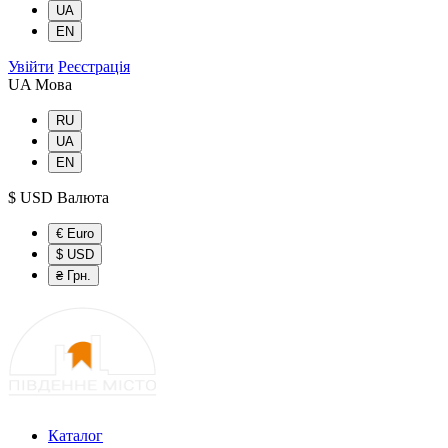
UA
EN
Увійти
Реєстрація
UA
Мова
RU
UA
EN
$ USD
Валюта
€ Euro
$ USD
₴ Грн.
Каталог