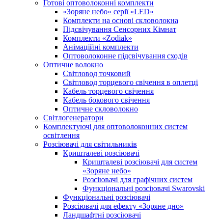
Готові оптоволоконні комплекти
«Зоряне небо» серії «LED»
Комплекти на основі скловолокна
Підсвічування Сенсорних Кімнат
Комплекти «Zodiak»
Анімаційні комплекти
Оптоволоконне підсвічування сходів
Оптичне волокно
Світловод точковий
Світловод торцевого свічення в оплетці
Кабель торцевого свічення
Кабель бокового свічення
Оптичне скловолокно
Світлогенератори
Комплектуючі для оптоволоконних систем
освітлення
Розсіювачі для світильників
Кришталеві розсіювачі
Кришталеві розсіювачі для систем
«Зоряне небо»
Розсіювачі для графічних систем
Функціональні розсіювачі Swarovski
Функціональні розсіювачі
Розсіювачі для ефекту «Зоряне дно»
Ландшафтні розсіювачі