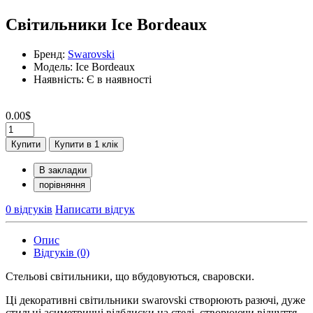
Світильники Ice Bordeaux
Бренд:
Swarovski
Модель: Ice Bordeaux
Наявність: Є в наявності
0.00$
Купити
Купити в 1 клік
В закладки
порівняння
0 відгуків
Написати відгук
Опис
Відгуків (0)
Стельові світильники, що вбудовуються, сваровски.
Ці декоративні світильники swarovski створюють разючі, дуже
стильні асиметричні відблиски на стелі, створюючи відчуття