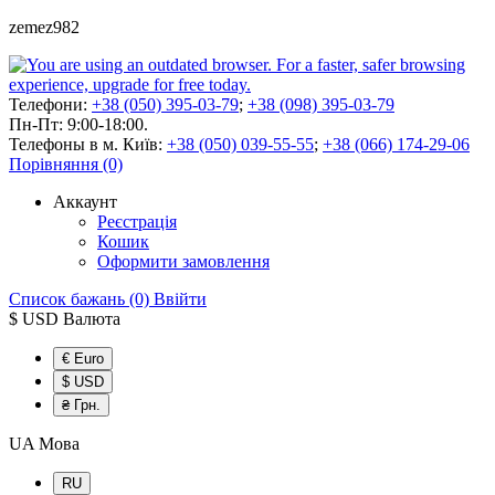
zemez982
Телефони:
+38 (050) 395-03-79
;
+38 (098) 395-03-79
Пн-Пт: 9:00-18:00.
Телефоны в м. Київ:
+38 (050) 039-55-55
;
+38 (066) 174-29-06
Порівняння (0)
Аккаунт
Реєстрація
Кошик
Оформити замовлення
Список бажань (0)
Ввійти
$ USD
Валюта
€ Euro
$ USD
₴ Грн.
UA
Мова
RU