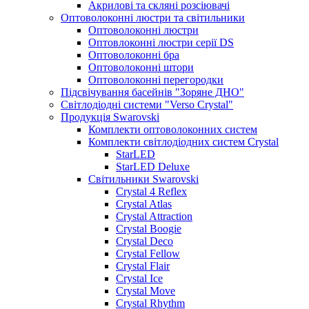
Акрилові та скляні розсіювачі
Оптоволоконні люстри та світильники
Оптоволоконні люстри
Оптовлоконні люстри серії DS
Оптоволоконні бра
Оптоволоконні штори
Оптоволоконні перегородки
Підсвічування басейнів "Зоряне ДНО"
Світлодіодні системи "Verso Crystal"
Продукція Swarovski
Комплекти оптоволоконних систем
Комплекти світлодіодних систем Crystal
StarLED
StarLED Deluxe
Світильники Swarovski
Crystal 4 Reflex
Crystal Atlas
Crystal Attraction
Crystal Boogie
Crystal Deco
Crystal Fellow
Crystal Flair
Crystal Ice
Crystal Move
Crystal Rhythm