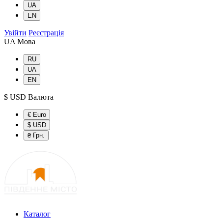
UA
EN
Увійти
Реєстрація
UA
Мова
RU
UA
EN
$ USD
Валюта
€ Euro
$ USD
₴ Грн.
Каталог