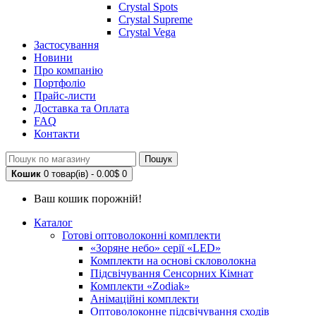
Crystal Spots
Crystal Supreme
Crystal Vega
Застосування
Новини
Про компанію
Портфоліо
Прайс-листи
Доставка та Оплата
FAQ
Контакти
Пошук
Кошик
0 товар(ів) - 0.00$
0
Ваш кошик порожній!
Каталог
Готові оптоволоконні комплекти
«Зоряне небо» серії «LED»
Комплекти на основі скловолокна
Підсвічування Сенсорних Кімнат
Комплекти «Zodiak»
Анімаційні комплекти
Оптоволоконне підсвічування сходів