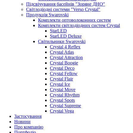
Підсвічування басейнів "Зоряне ДНО"
Світлодіодні системи "Verso Crystal"
Продукція Swarovski
Комплекти оптоволоконних систем
Комплекти світлодіодних систем Crystal
StarLED
StarLED Deluxe
Світильники Swarovski
Crystal 4 Reflex
Crystal Atlas
Crystal Attraction
Crystal Boogie
Crystal Deco
Crystal Fellow
Crystal Flair
Crystal Ice
Crystal Move
Crystal Rhythm
Crystal Spots
Crystal Supreme
Crystal Vega
Застосування
Новини
Про компанію
Портфоліо