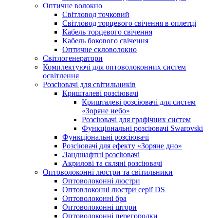
Оптичне волокно
Світловод точковий
Світловод торцевого свічення в оплетці
Кабель торцевого свічення
Кабель бокового свічення
Оптичне скловолокно
Світлогенератори
Комплектуючі для оптоволоконних систем
освітлення
Розсіювачі для світильників
Кришталеві розсіювачі
Кришталеві розсіювачі для систем
«Зоряне небо»
Розсіювачі для графічних систем
Функціональні розсіювачі Swarovski
Функціональні розсіювачі
Розсіювачі для ефекту «Зоряне дно»
Ландшафтні розсіювачі
Акрилові та скляні розсіювачі
Оптоволоконні люстри та світильники
Оптоволоконні люстри
Оптовлоконні люстри серії DS
Оптоволоконні бра
Оптоволоконні штори
Оптоволоконні перегородки