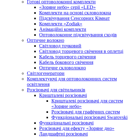
Готові оптоволоконні комплекти
«Зоряне небо» серії «LED»
Комплекти на основі скловолокна
Підсвічування Сенсорних Кімнат
Комплекти «Zodiak»
Анімаційні комплекти
Оптоволоконне підсвічування сходів
Оптичне волокно
Світловод точковий
Світловод торцевого свічення в оплетці
Кабель торцевого свічення
Кабель бокового свічення
Оптичне скловолокно
Світлогенератори
Комплектуючі для оптоволоконних систем
освітлення
Розсіювачі для світильників
Кришталеві розсіювачі
Кришталеві розсіювачі для систем
«Зоряне небо»
Розсіювачі для графічних систем
Функціональні розсіювачі Swarovski
Функціональні розсіювачі
Розсіювачі для ефекту «Зоряне дно»
Ландшафтні розсіювачі